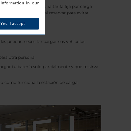
information in our
chos hoteles ofrecen una tarifa fija por carga
a de carga del hotel al reservar para evitar
Yes, I accept
des puedan necesitar cargar sus vehículos
para otra persona.
argar tu batería solo parcialmente y que te sirva
aro cómo funciona la estación de carga.