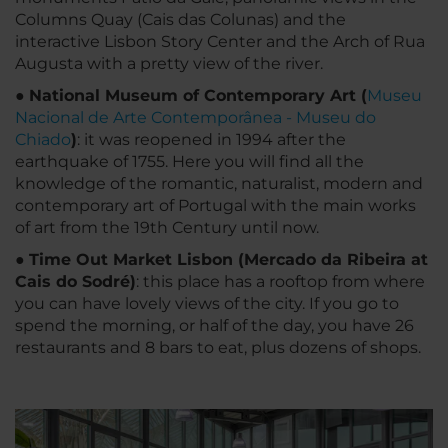
Columns Quay (Cais das Colunas) and the
interactive Lisbon Story Center and the Arch of Rua
Augusta with a pretty view of the river.
●
National Museum of Contemporary Art (
Museu
Nacional de Arte Contemporânea - Museu do
Chiado
)
: it was reopened in 1994 after the
earthquake of 1755. Here you will find all the
knowledge of the romantic, naturalist, modern and
contemporary art of Portugal with the main works
of art from the 19th Century until now.
●
Time Out Market Lisbon (Mercado da Ribeira at
Cais do Sodré)
: this place has a rooftop from where
you can have lovely views of the city. If you go to
spend the morning, or half of the day, you have 26
restaurants and 8 bars to eat, plus dozens of shops.