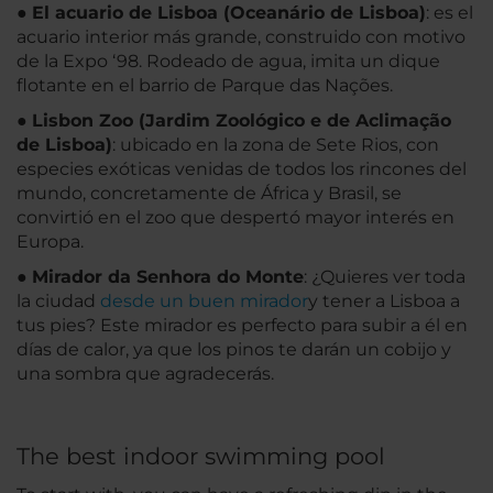
●
El acuario de Lisboa (Oceanário de Lisboa)
: es el
acuario interior más grande, construido con motivo
de la Expo ‘98. Rodeado de agua, imita un dique
flotante en el barrio de Parque das Nações.
●
Lisbon Zoo (Jardim Zoológico e de Aclimação
de Lisboa)
: ubicado en la zona de Sete Rios, con
especies exóticas venidas de todos los rincones del
mundo, concretamente de África y Brasil, se
convirtió en el zoo que despertó mayor interés en
Europa.
●
Mirador da Senhora do Monte
: ¿Quieres ver toda
la ciudad
desde un buen mirador
y tener a Lisboa a
tus pies? Este mirador es perfecto para subir a él en
días de calor, ya que los pinos te darán un cobijo y
una sombra que agradecerás.
The best indoor swimming pool