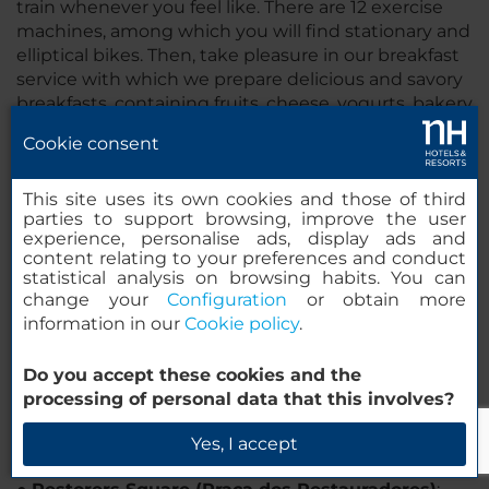
train whenever you feel like. There are 12 exercise
machines, among which you will find stationary and
elliptical bikes. Then, take pleasure in our breakfast
service with which we prepare delicious and savory
breakfasts, containing fruits, cheese, yogurts, bakery
and cold meats.
Cookie consent
Points of Interest
This site uses its own cookies and those of third
●
Lisbon’s Cathedral
: this cathedral of Romanesque
parties to support browsing, improve the user
style is one of the must-see landmarks. Its
experience, personalise ads, display ads and
construction started in the 12th Century over an
content relating to your preferences and conduct
ancient mosque after reconquering the city in The
statistical analysis on browsing habits. You can
Second Crusade.
change your
Configuration
or obtain more
information in our
Cookie policy
.
●
Monument to the Discoveries (Padrão dos
Descobrimentos)
: it is an important monument
Do you accept these cookies and the
located next to the Tagus Estuary. This monument
processing of personal data that this involves?
was built in memory of Portuguese explorers and
visionaries that through sailing activities made
Yes, I accept
Portugal wealthier and more important.