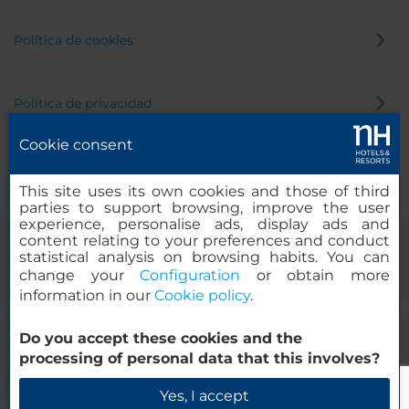
Política de cookies
Política de privacidad
Cookie consent
Canal de denuncias
This site uses its own cookies and those of third
parties to support browsing, improve the user
experience, personalise ads, display ads and
content relating to your preferences and conduct
statistical analysis on browsing habits. You can
change your
Configuration
or obtain more
information in our
Cookie policy
.
Do you accept these cookies and the
© 2000-2026 MINOR HOTELS EUROPE & AMERICAS Santa Engracia,
processing of personal data that this involves?
120. 28003 Madrid, España
Yes, I accept