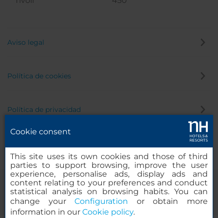
Tivoli
450
Aviso legal
Política de cookies
Política de privacidad
Cookie consent
Canal de denuncias
This site uses its own cookies and those of third
parties to support browsing, improve the user
experience, personalise ads, display ads and
content relating to your preferences and conduct
statistical analysis on browsing habits. You can
change your
Configuration
or obtain more
information in our
Cookie policy
.