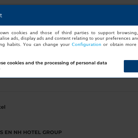
35.000
t
26.000
s own cookies and those of third parties to support browsing
lise ads, display ads and content relating to your preferences and
35.000
ing habits. You can change your
Configuration
or obtain more 
35.000
se cookies and the processing of personal data
?
tel
AS EN NH HOTEL GROUP