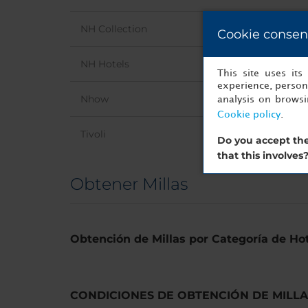
NH Collection
Cookie consen
NH Hotels
This site uses it
experience, persona
Nhow
analysis on brows
Cookie policy
.
Tivoli
Do you accept the
that this involves
Obtener Millas
Obtención de Millas por Categoría de Ho
CONDICIONES DE OBTENCIÓN DE MILL