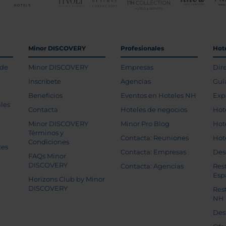
Minor DISCOVERY
Profesionales
Hot
 de
Minor DISCOVERY
Empresas
Dir
Inscríbete
Agencias
Guí
Beneficios
Eventos en Hoteles NH
Exp
les
Contacta
Hoteles de negocios
Hot
Minor DISCOVERY
Minor Pro Blog
Hot
Términos y
Contacta: Reuniones
Hot
Condiciones
tes
Contacta: Empresas
Des
FAQs Minor
DISCOVERY
Contacta: Agencias
Res
Esp
Horizons Club by Minor
DISCOVERY
Res
NH
Des