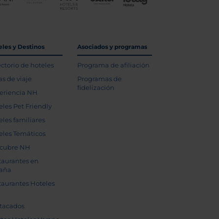
eles y Destinos
Asociados y programas
ectorio de hoteles
Programa de afiliación
as de viaje
Programas de
fidelización
eriencia NH
eles Pet Friendly
eles familiares
eles Temáticos
cubre NH
taurantes en
aña
taurantes Hoteles
tacados