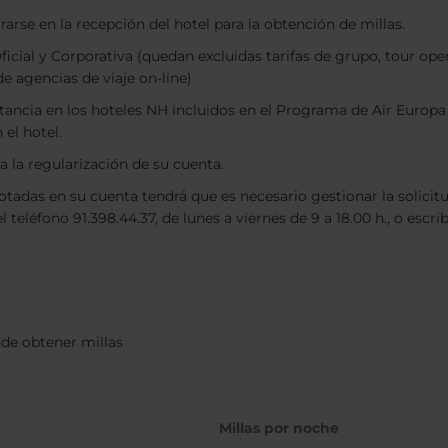
trarse en la recepción del hotel para la obtención de millas.
icial y Corporativa (quedan excluidas tarifas de grupo, tour ope
e agencias de viaje on-line)
ancia en los hoteles NH incluidos en el Programa de Air Europa s
 el hotel.
a la regularización de su cuenta.
tadas en su cuenta tendrá que es necesario gestionar la solicit
l teléfono 91.398.44.37, de lunes a viernes de 9 a 18.00 h., o escri
nde obtener millas
Millas por noche