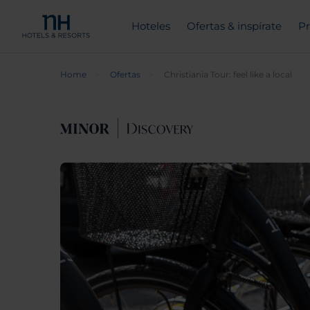
Hoteles
Ofertas & inspírate
Pr
Home
Ofertas
Christiania Tour: feel like a local