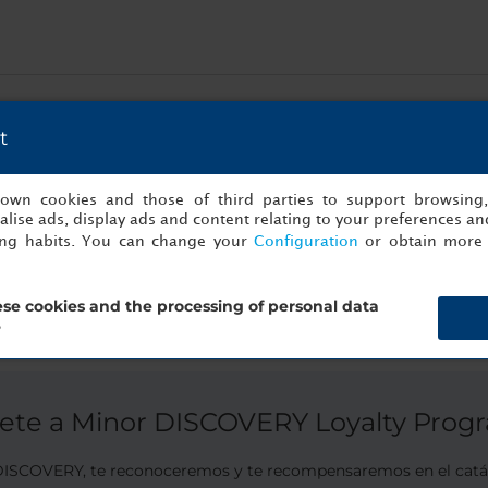
 veces una de las mejores ciudades del mundo para moverse en bi
t
mapa los sitios más bonitos a los que puedes ir en bici; los me
ra bañarte. Oferta exclusiva solo para nuestros preciados miembro
ompleto.
s own cookies and those of third parties to support browsing
lise ads, display ads and content relating to your preferences and
oductos y cerveza o aquavit típicamente daneses.
ing habits. You can change your
Configuration
or obtain more 
e.
se cookies and the processing of personal data
?
ete a Minor DISCOVERY Loyalty Prog
SCOVERY, te reconoceremos y te recompensaremos en el catál