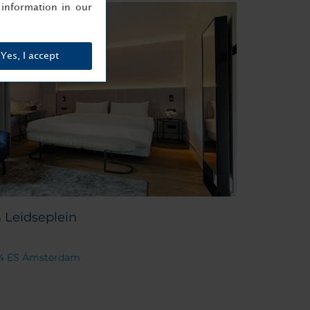
information in our
Yes, I accept
Leidseplein
054 ES Ámsterdam