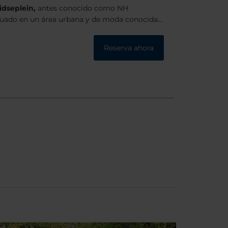
dseplein,
antes conocido como NH
tuado en un área urbana y de moda conocida
ón en el precioso barrio de los museos es
Gogh está a un corto paseo. Además, si cruzas
Reserva ahora
otel encontrarás tiendas, cafeterías y