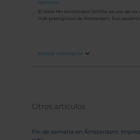
opiniones
El hotel NH Amsterdam Schiller es uno de los 
más prestigiosos de Ámsterdam. Sus opulentos 
déco, que han dado cobijo a un incontable núm
artistas, se han conservado desde hace más de 
la ubicación, también es difícil de superar, ya
corazón de la ciudad junto a la bulliciosa pla
desarrolla la principal vida nocturna de la ci
Mostrar información
Otros artículos
Fin de semana en Ámsterdam: Impresc
ruta