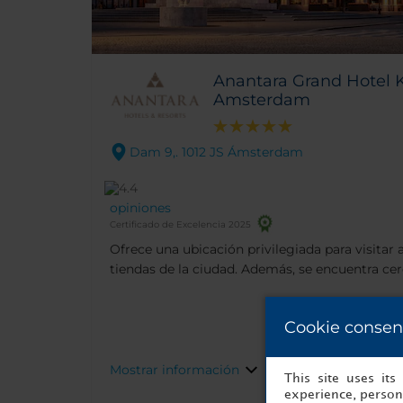
Anantara Grand Hotel 
Amsterdam
Dam 9,. 1012 JS Ámsterdam
opiniones
Certificado de Excelencia 2025
Ofrece una ubicación privilegiada para visitar
tiendas de la ciudad. Además, se encuentra ce
de interés del la capital holandesa.
Cookie consen
Mostrar información
This site uses it
experience, persona