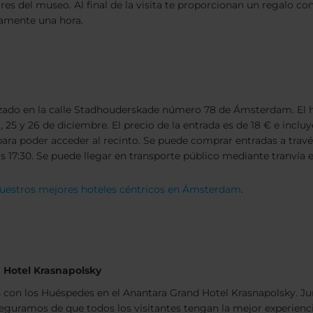
res del museo. Al final de la visita te proporcionan un regalo c
damente una hora.
ado en la calle Stadhouderskade número 78 de Ámsterdam. El horar
il, 25 y 26 de diciembre. El precio de la entrada es de 18 € e inc
a poder acceder al recinto. Se puede comprar entradas a través
s 17:30. Se puede llegar en transporte público mediante tranvía en 
nuestros mejores hoteles céntricos en Ámsterdam
.
 Hotel Krasnapolsky
 con los Huéspedes en el Anantara Grand Hotel Krasnapolsky. Jun
eguramos de que todos los visitantes tengan la mejor experienc