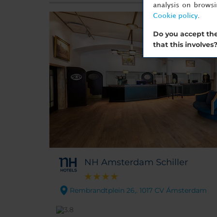
analysis on brows
Cookie policy
.
Do you accept the
that this involves
NH Amsterdam Schiller
Rembrandtplein 26,. 1017 CV Ámsterdam