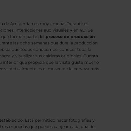
veza de Ámsterdan es muy amena. Durante el
ciones, interacciones audivisuales y en 4D. Se
s que forman parte del
proceso de producción
durante las ocho semanas que dura la producción
 bebida que todos conocemos, conocer toda la
arca y visualizar sus calderas originales. Cuenta
u interior que propicia que la visita guste mucho
rveza. Actualmente es el museo de la cerveza más
establecido. Está permitido hacer fotografías y
an tres monedas que puedes canjear cada una de