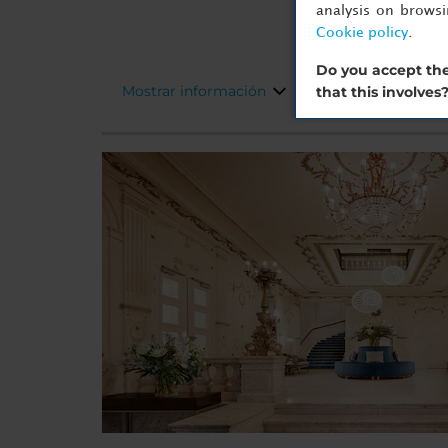
de interés del la capital holandesa.
analysis on brows
Cookie policy
.
Do you accept the
Mostrar información
that this involves