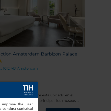
ection Amsterdam Barbizon Palace
2,. 1012 AD Ámsterdam
terdam Barbizon Palace está ubicado en el
a la estación del tren principal, los museos y
, improve the user
que data del siglo XVII,
 conduct statistical