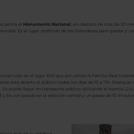
ncuentra el
Monumento Nacional
, un obelisco de más de 20 me
ndial. Es el lugar preferido de los holandeses para quedar y uno 
 construido en el siglo XVII que aún utiliza la Familia Real hola
nte está abierto al público todos los días de 10 a 17h. Destacan 
Se puede llegar en transporte público utilizando el tranvía 1,2,4
53 y 54 con parada en la estación central y un paseo de 10 minuto
estaca más en su estética