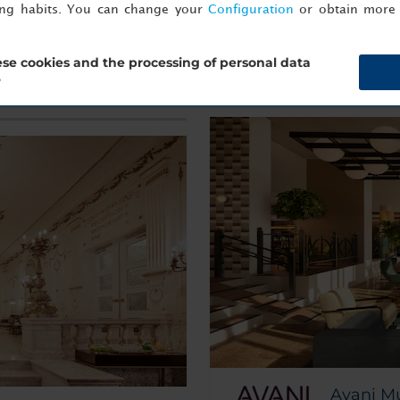
es una atracción por sí mis
ing habits. You can change your
Configuration
or obtain more 
Reserva ahora
se cookies and the processing of personal data
Mostrar información
?
Avani M