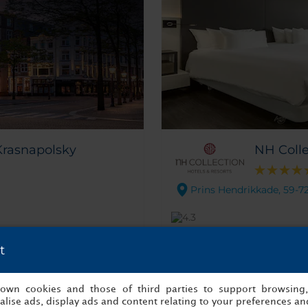
Krasnapolsky
NH Coll
Prins Hendrikkade, 59-7
opiniones
Certificado de Excelencia 2025
t
El hotel NH Collection Ams
 algunas de las mejores
centro de Ámsterdam. junto 
s own cookies and those of third parties to support browsing
rca de los mayores puntos
almacenes más importantes de la zona. El edificio 
lise ads, display ads and content relating to your preferences and