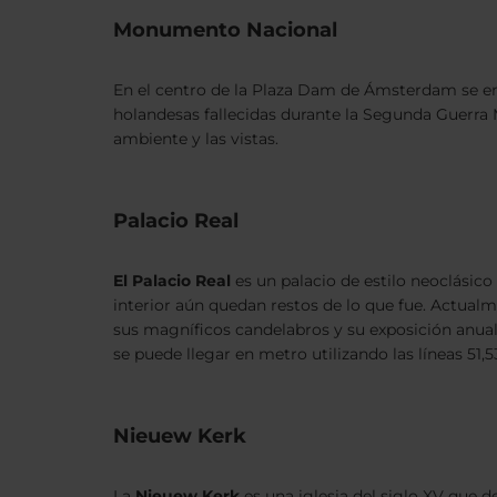
Monumento Nacional
En el centro de la Plaza Dam de Ámsterdam se e
holandesas fallecidas durante la Segunda Guerra Mu
ambiente y las vistas.
Palacio Real
El Palacio Real
es un palacio de estilo neoclásico
interior aún quedan restos de lo que fue. Actualme
sus magníficos candelabros y su exposición anual. 
se puede llegar en metro utilizando las líneas 51,
Nieuew Kerk
La
Nieuew Kerk
es una iglesia del siglo XV que d