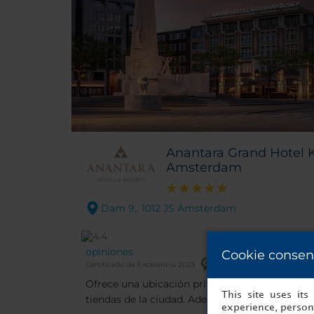
Anantara Grand Hotel 
Amsterdam
Dam 9,. 1012 JS Ámsterdam
opiniones
Cookie consen
Certificado de Excelencia 2025
Ofrece una ubicación privilegiada para visitar
This site uses it
tiendas de la ciudad. Además, se encuentra ce
experience, persona