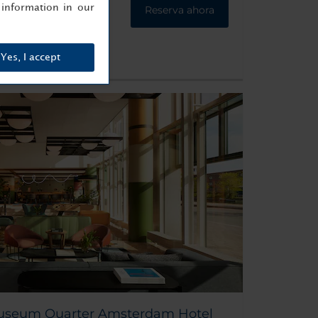
mo.
information in our
Reserva ahora
Yes, I accept
useum Quarter Amsterdam Hotel