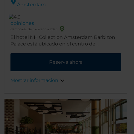
Ámsterdam
opiniones
Certificado de Excelencia 2025
El hotel NH Collection Amsterdam Barbizon
Palace está ubicado en el centro de
Ámsterdam. Estamos junto a la estación de
tren principal y cerca de museos y tiendas. El
Reserva ahora
edificio, que data del siglo XVII, es una
atracción en sí mismo.
Mostrar información