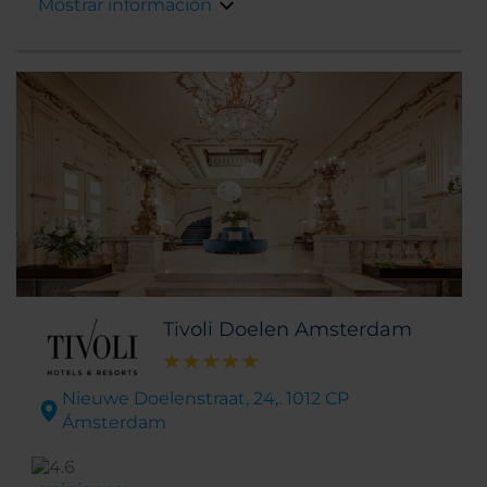
Mostrar información
famosos cercanos. Por ejemplo, el
Rijksmuseum, el Museo Van Gogh, el Museo
Stedelijk y el Museo Moco se encuentran en
un radio de un kilómetro del hotel. Además, el
precioso canal y la principal calle comercial,
P.C. Hoofstraat, están a solo cinco minutos a
pie.
Tivoli Doelen Amsterdam
Nieuwe Doelenstraat, 24,. 1012 CP
Ámsterdam