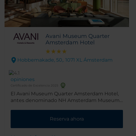
Avani Museum Quarter
Amsterdam Hotel
Hobbemakade, 50,. 1071 XL Ámsterdam
opiniones
Certificado de Excelencia 2025
El Avani Museum Quarter Amsterdam Hotel,
antes denominado NH Amsterdam Museum
Quarter, se encuentra a las afueras del centro
de Ámsterdam, en el animado barrio de De
Reserva ahora
Pijp. Gracias a la excelente ubicación de este
establecimiento, podrás ir caminando a
muchos de los lugares de interés cultural