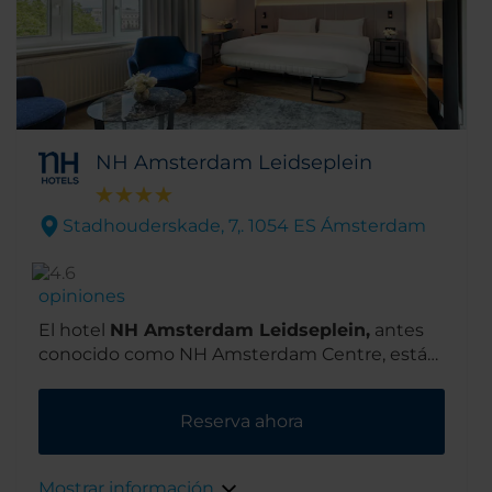
NH Amsterdam Leidseplein
Stadhouderskade, 7,. 1054 ES Ámsterdam
opiniones
El hotel
NH Amsterdam Leidseplein,
antes
conocido como NH Amsterdam Centre, está
situado en un área urbana y de moda
conocida como Ámsterdam. Su ubicación en
Reserva ahora
el precioso barrio de los museos es ideal ya
que el Museo Van Gogh está a un corto paseo.
Además, si cruzas el canal que hay frente al
Mostrar información