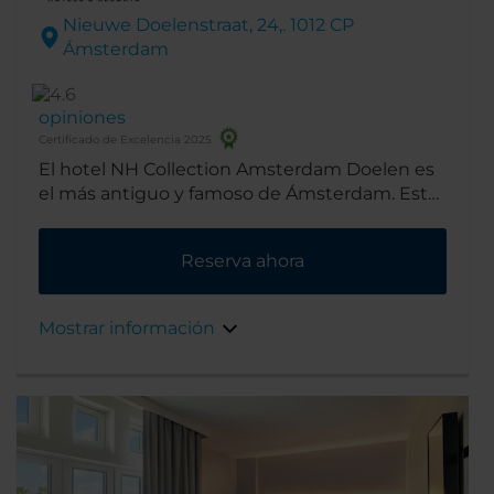
Nieuwe Doelenstraat, 24,. 1012 CP
Ámsterdam
opiniones
Certificado de Excelencia 2025
El hotel NH Collection Amsterdam Doelen es
el más antiguo y famoso de Ámsterdam. Este
hermoso edificio, completamente reformado
en 2016, data del siglo XVII y se encuentra a
Reserva ahora
orillas del río Amstel, en el corazón del centro
histórico de la ciudad. No es de extrañar que
desde la reina Victoria hasta los Beatles se
Mostrar información
hayan alojado aquí.