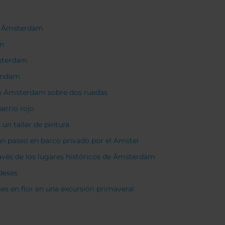
de Ámsterdam
am
msterdam
lendam
 de Ámsterdam sobre dos ruedas
arrio rojo
un taller de pintura
n paseo en barco privado por el Amstel
avés de los lugares históricos de Ámsterdam
deses
ses en flor en una excursión primaveral