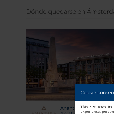
Dónde quedarse en Ámster
Cookie consen
This site uses it
Anantara Grand Hotel 
experience, persona
Amsterdam