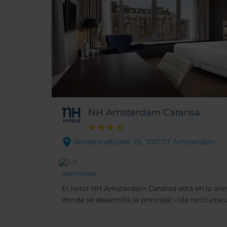
NH Amsterdam Caransa
Rembrandtplein, 19,. 1017 CT Ámsterdam
opiniones
El hotel NH Amsterdam Caransa está en la an
donde se desarrolla la principal vida nocturna 
Ámsterdam. Está rodeado de bares, cafeterías 
llegarse a pie a las famosas atracciones de Á