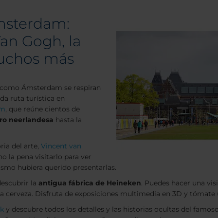
Ámsterdam:
an Gogh, la
muchos más
as como Ámsterdam se respiran
da ruta turística en
um
, que reúne cientos de
ro neerlandesa
hasta la
ria del arte,
Vincent van
 la pena visitarlo para ver
mismo hubiera querido presentarlas.
descubrir la
antigua fábrica de Heineken
. Puedes hacer una vis
 cerveza. Disfruta de exposiciones multimedia en 3D y tómate un 
nk
y descubre todos los detalles y las historias ocultas del famoso