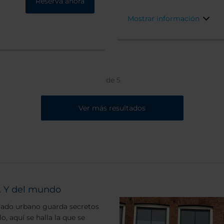
Reserva ahora
za.
restaurantes.
Mostrar información
de
5
Ver más resultados
. Y del mundo
mado urbano guarda secretos
, aquí se halla la que se