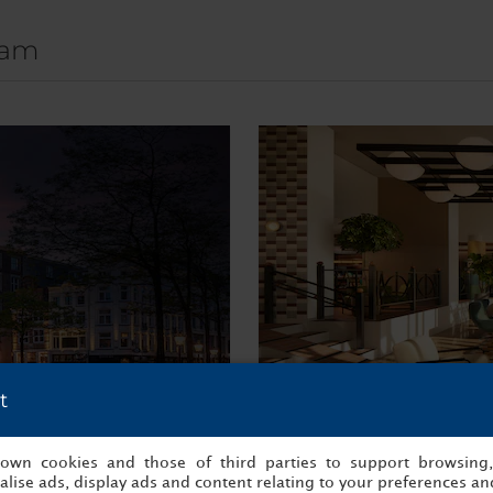
dam
t
s own cookies and those of third parties to support browsing
Krasnapolsky
Avani M
lise ads, display ads and content relating to your preferences and