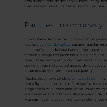
casa durante más de dos años durante la Segunda 
vivir las historias de una forma mucho más real qu
Parques, mazmorras y f
Si te apetece desconectar un rato o dar un paseo 
locales y
ve a Vondelpark, el
parque más famoso
encontrarás, cuando hace buen tiempo, a patinad
familias y amigos en plena barbacoa y parejas qu
paseo. El ambiente es mucho más tranquilo durant
siendo un buen refugio del ajetreo de la ciudad y
populares de Ámsterdam en cualquier época del 
Puedes seguir divirtiéndote
con toda la familia
e
reúne figuras de cera de tus famosos favoritos. 
dirigirse a la calle Rokin para visitar las mazmo
adentrarán en una ruta terrorífica a lo largo de 5
Museum
, que incluye un montón de elementos in