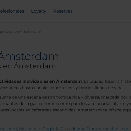
ofesionales
Loyalty
Reservas
ue hacer en Ámsterdam
n Ámsterdam
es en Ámsterdam
ctividades inolvidables en Ámsterdam
. La ciudad fusiona hist
emáticos hasta canales pintorescos y barrios llenos de vida.
sume de una escena gastronómica rica y diversa, marcada por infl
 amantes de la gastronomía como para los aficionados al arte y el
res locales en cafeterías escondidas: Ámsterdam te ofrece exper
smuseum, Museo Van Gogh, la Casa de Ana Frank y muchos más