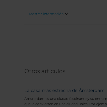
cenar puedes ir a De Kuyl al otro lado de la pla
Mostrar información
Otros artículos
La casa más estrecha de Ámsterdam..
Ámsterdam es una ciudad fascinante y su entra
que la convierten en una ciudad única. Por ejemplo