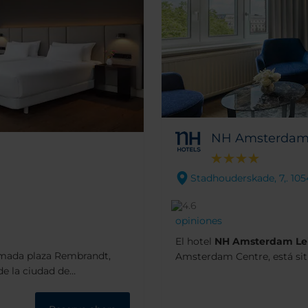
NH Amsterdam 
Stadhouderskade, 7,. 1
opiniones
El hotel
NH Amsterdam Lei
imada plaza Rembrandt,
Amsterdam Centre, está si
de la ciudad de
como Ámsterdam. Su ubicaci
y restaurantes, y puede
ideal ya que el Museo Van 
msterdam. Para comer y
el canal que hay frente al h