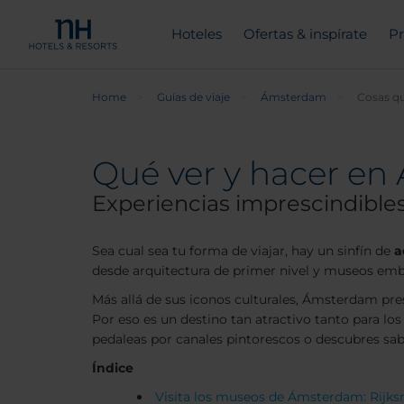
Hoteles
Ofertas & inspírate
Pr
Home
Guías de viaje
Ámsterdam
Cosas q
Qué ver y hacer e
Experiencias imprescindibl
Sea cual sea tu forma de viajar, hay un sinfín de
a
desde arquitectura de primer nivel y museos embl
Más allá de sus iconos culturales, Ámsterdam pre
Por eso es un destino tan atractivo tanto para los
pedaleas por canales pintorescos o descubres sabo
Índice
Visita los museos de Ámsterdam: Rijk