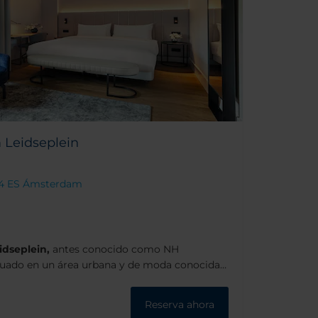
Leidseplein
054 ES Ámsterdam
dseplein,
antes conocido como NH
tuado en un área urbana y de moda conocida
ón en el precioso barrio de los museos es
Gogh está a un corto paseo. Además, si cruzas
Reserva ahora
otel encontrarás tiendas, cafeterías y