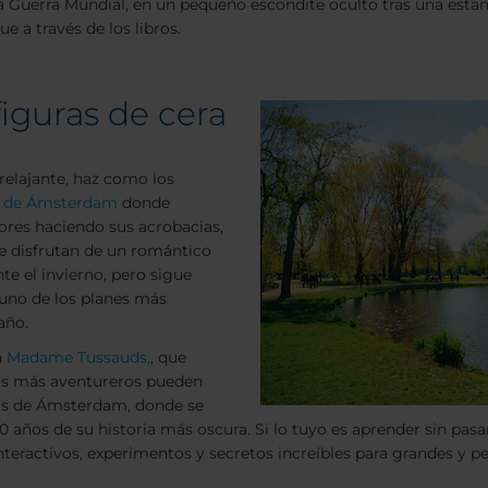
Guerra Mundial, en un pequeño escondite oculto tras una estant
e a través de los libros.
iguras de cera
relajante, haz como los
de Ámsterdam
donde
ores haciendo sus acrobacias,
e disfrutan de un romántico
e el invierno, pero sigue
 uno de los planes más
año.
n
Madame Tussauds,
, que
Los más aventureros pueden
rras de Ámsterdam, donde se
00 años de su historia más oscura. Si lo tuyo es aprender sin pas
teractivos, experimentos y secretos increíbles para grandes y p