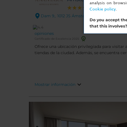
analysis on brows
Cookie policy
.
Dam 9,. 1012 JS Ámsterdam
Do you accept the
that this involves
opiniones
Certificado de Excelencia 2025
Ofrece una ubicación privilegiada para visitar
tiendas de la ciudad. Además, se encuentra ce
de interés del la capital holandesa.
Mostrar información