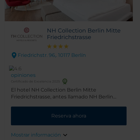
NH Collection Berlin Mitte
Friedrichstrasse
Friedrichstr. 96,. 10117 Berlín
opiniones
Certificado de Excelencia 2025
El hotel NH Collection Berlin Mitte
Friedrichstrasse, antes llamado NH Berlin
Friedrichstrasse, tiene un emplazamiento
privilegiado en la famosa calle
Reserva ahora
Friedrichstrasse, cerca de los lugares de
interés y las áreas de compras más conocidos
de Berlín. Se encuentra a pasos de la Puerta
Mostrar información
de Brandeburgo y de Unter den Linden, el