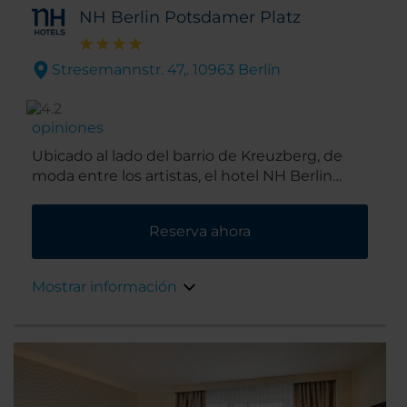
NH Berlin Potsdamer Platz
Stresemannstr. 47,. 10963 Berlín
opiniones
Ubicado al lado del barrio de Kreuzberg, de
moda entre los artistas, el hotel NH Berlin
Potsdamer Platz está a un paso de la famosa
plaza berlinesa que le da nombre. Solo a 10
Reserva ahora
minutos más a pie encontrarás las atracciones
turísticas más importantes, incluyendo la
puerta de Brandemburgo, el Memorial del
Mostrar información
Holocausto y el edificio del Reichstag.
Además de tener cafeterías, tiendas,
restaurantes y salas de fiesta en la misma
puerta.