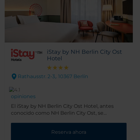
iStay by NH Berlin City Ost
Hotel
Rathausstr. 2-3,. 10367 Berlín
opiniones
El iStay by NH Berlin City Ost Hotel, antes
conocido como NH Berlin City Ost, se
encuentra en el tranquilo barrio residencial de
Lichtenberg. Ofrece comodidad esencial, un
Reserva ahora
servicio impecable y una experiencia digital