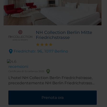
NH Collection Berlin Mitte
Friedrichstrasse
Friedrichstr. 96,. 10117 Berlino
recensioni
Certificato di Eccellenza 2025
L'hotel NH Collection Berlin Friedrichstrasse,
precedentemente NH Berlin Friedrichstrasse,
vanta una splendida posizione nella famosa
Friedrichstrasse, vicino alle più visitate mete
Prenota ora
turistiche e zone dello shopping di Berlino. Da
qui si può raggiungere con una breve