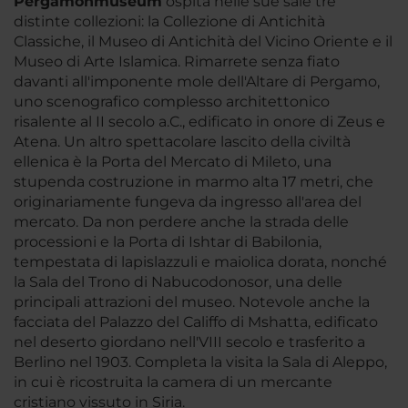
Pergamonmuseum
ospita nelle sue sale tre
distinte collezioni: la Collezione di Antichità
Classiche, il Museo di Antichità del Vicino Oriente e il
Museo di Arte Islamica. Rimarrete senza fiato
davanti all'imponente mole dell'Altare di Pergamo,
uno scenografico complesso architettonico
risalente al II secolo a.C., edificato in onore di Zeus e
Atena. Un altro spettacolare lascito della civiltà
ellenica è la Porta del Mercato di Mileto, una
stupenda costruzione in marmo alta 17 metri, che
originariamente fungeva da ingresso all'area del
mercato. Da non perdere anche la strada delle
processioni e la Porta di Ishtar di Babilonia,
tempestata di lapislazzuli e maiolica dorata, nonché
la Sala del Trono di Nabucodonosor, una delle
principali attrazioni del museo. Notevole anche la
facciata del Palazzo del Califfo di Mshatta, edificato
nel deserto giordano nell'VIII secolo e trasferito a
Berlino nel 1903. Completa la visita la Sala di Aleppo,
in cui è ricostruita la camera di un mercante
cristiano vissuto in Siria.