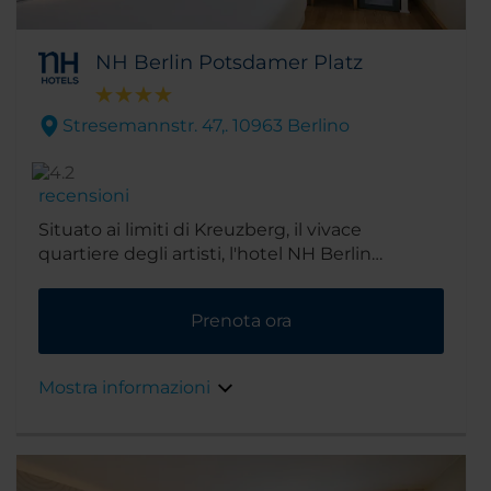
NH Berlin Potsdamer Platz
Stresemannstr. 47,. 10963 Berlino
recensioni
Situato ai limiti di Kreuzberg, il vivace
quartiere degli artisti, l'hotel NH Berlin
Potsdamer Platz ti permette di soggiornare a
pochi passi dalla famosa piazza di Berlino da
Prenota ora
cui prende il nome. E con altri 10 minuti puoi
raggiungere le principali attrazioni turistiche
della città, tra cui la Porta di Brandeburgo, il
Mostra informazioni
Memoriale dell'Olocausto e il Reichstag. A
portata di mano si trovano caffetterie, negozi,
ristoranti e nightclub.