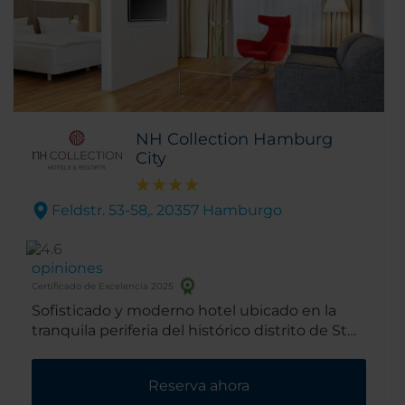
NH Collection Hamburg
City
Feldstr. 53-58,. 20357 Hamburgo
opiniones
Certificado de Excelencia 2025
Sofisticado y moderno hotel ubicado en la
tranquila periferia del histórico distrito de St
Pauli, el hotel NH Collection Hamburg City
está perfectamente situado para poder
Reserva ahora
acceder rápidamente al recinto ferial