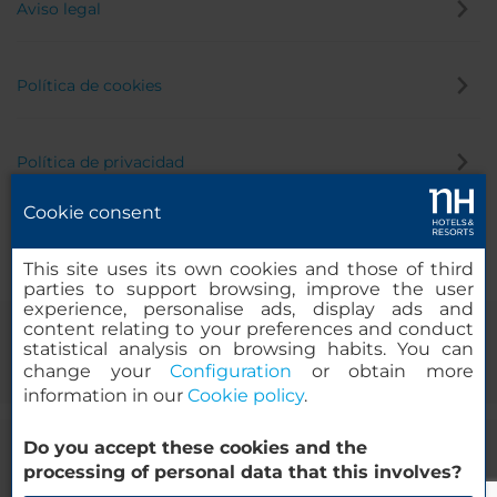
Aviso legal
Política de cookies
Política de privacidad
Cookie consent
Canal de denuncias
This site uses its own cookies and those of third
parties to support browsing, improve the user
experience, personalise ads, display ads and
content relating to your preferences and conduct
statistical analysis on browsing habits. You can
change your
Configuration
or obtain more
information in our
Cookie policy
.
Do you accept these cookies and the
© 2000-2026 MINOR HOTELS EUROPE & AMERICAS Santa Engracia,
processing of personal data that this involves?
120. 28003 Madrid, España