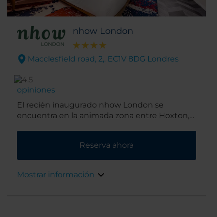
nhow London
Macclesfield road, 2,. EC1V 8DG Londres
opiniones
El recién inaugurado nhow London se
encuentra en la animada zona entre Hoxton,
Islington y Shoreditch. A pocos minutos de la
Silicon Roundabout, el centro tecnológico de
Reserva ahora
la zona de Old Street, goza de una ubicación
que permite acceder a distintas opciones de
ocio y negocios así como desplazarse
Mostrar información
fácilmente a los principales puntos de interés
de Londres desde la cercana estación de
Farringdon.