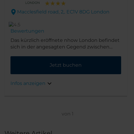
Macclesfield road, 2,. EC1V 8DG London
Bewertungen
Das kürzlich eröffnete nhow London befindet
sich in der angesagten Gegend zwischen
Hoxton, Islington und Shoreditch. Durch
diese ideale Lage ist das Hotel nur wenige
Jetzt buchen
Minuten vom „Silicon Roundabout“, dem
High-Tech-Zentrum an der Old Street, und
Freizeit- und Geschäftseinrichtungen
Infos anzeigen
entfernt. Die nahegelegene U-Bahn-Station
Farringdon sorgt für praktische
Anbindungsmöglichkeiten an alle
berühmten Sehenswürdigkeiten der Stadt.
von
1
Weitere Artikel