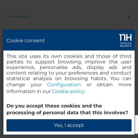
Impressum
Rechtliches
Cookie consent
This site uses its own cookies and those of third
Cookies
parties to support browsing, improve the user
experience, personalise ads, display ads and
content relating to your preferences and conduct
statistical analysis on browsing habits. You can
Datenschutz
change your
Configuration
or obtain more
information in our
Cookie policy
.
Hinweisgeber
Do you accept these cookies and the
processing of personal data that this involves?
Yes, I accept