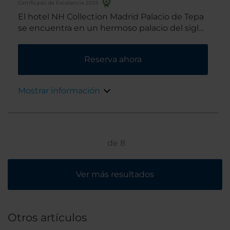
Certificado de Excelencia 2025
El hotel NH Collection Madrid Palacio de Tepa
se encuentra en un hermoso palacio del siglo
XIX. Está ubicado en el Barrio de las Letras, el
centro histórico de la escena literaria
Reserva ahora
madrileña. A pocos pasos del hotel hay 3
museos con algunas de las colecciones de
arte más famosas de España.
Mostrar información
de
8
Ver más resultados
Otros artículos