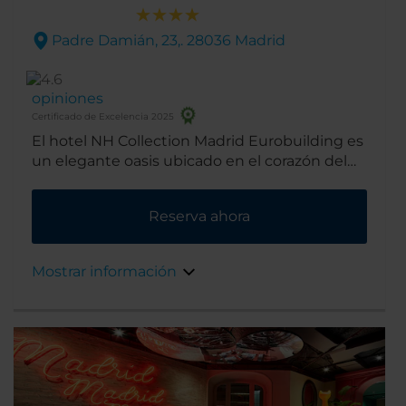
Padre Damián, 23,. 28036 Madrid
opiniones
Certificado de Excelencia 2025
El hotel NH Collection Madrid Eurobuilding es
un elegante oasis ubicado en el corazón del
distrito financiero de la ciudad. Tras su
renovación en 2014, el hotel ha sido
Reserva ahora
considerado el mejor para el descanso y el
ocio, pero también para los negocios en
Europa, dadas sus instalaciones, servicio e
Mostrar información
innovación tecnológica.