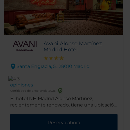
Avani Alonso Martínez
Madrid Hotel
Santa Engracia, 5,. 28010 Madrid
opiniones
Certificado de Excelencia 2025
El hotel NH Madrid Alonso Martínez,
recientemente renovado, tiene una ubicación
muy buena, a poca distancia caminando del
centro y sus lugares de interés turístico, bares
Reserva ahora
y restaurantes. y algunas de las principales