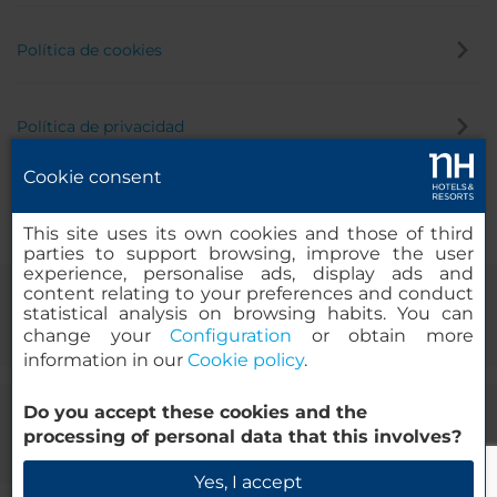
Política de cookies
Política de privacidad
Cookie consent
Canal de denuncias
This site uses its own cookies and those of third
parties to support browsing, improve the user
experience, personalise ads, display ads and
content relating to your preferences and conduct
statistical analysis on browsing habits. You can
change your
Configuration
or obtain more
information in our
Cookie policy
.
Do you accept these cookies and the
© 2000-2026 MINOR HOTELS EUROPE & AMERICAS Santa Engracia,
processing of personal data that this involves?
120. 28003 Madrid, España
Yes, I accept