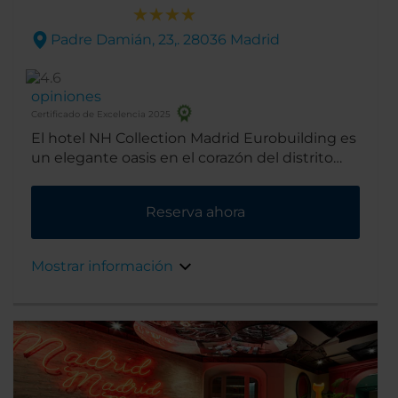
Padre Damián, 23,. 28036 Madrid
opiniones
Certificado de Excelencia 2025
El hotel NH Collection Madrid Eurobuilding es
un elegante oasis en el corazón del distrito
financiero de la ciudad. Desde su reapertura
en septiembre de 2014, se considera uno de
Reserva ahora
los mejores alojamientos para ocio y negocios
en Europa, y además alberga el único
restaurante con tres estrellas Michelin de
Mostrar información
Madrid, DiverXO.