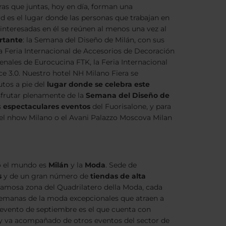
as que juntas, hoy en día, forman una
d es el lugar donde las personas que trabajan en
 interesadas en él se reúnen al menos una vez al
rtante
: la Semana del Diseño de Milán, con sus
a Feria Internacional de Accesorios de Decoración
bienales de Eurocucina FTK, la Feria Internacional
e 3.0. Nuestro hotel NH Milano Fiera se
tos a pie del
lugar donde se celebra este
sfrutar plenamente de la
Semana del Diseño de
s
espectaculares eventos
del Fuorisalone, y para
el nhow Milano o el Avani Palazzo Moscova Milan
o el mundo es
Milán
y la
Moda
. Sede de
s
y de un gran número de
tiendas de alta
 famosa zona del Quadrilatero della Moda, cada
semanas de la moda excepcionales que atraen a
l evento de septiembre es el que cuenta con
y va acompañado de otros eventos del sector de