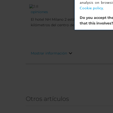
analysis on brows
Cookie policy
.
opiniones
Do you accept the
El hotel NH Milano 2 está situado en un área re
that this involves
kilómetros del centro de Milán. Tendrás la sen
pueblo y disfrutarás de un enclave único, a ori
por un parque. En las proximidades hay varia
también está el hospital de San Rafael. Sobre 
tranquilo desde el que se puede llegar fácilmen
Mostrar información
Otros artículos