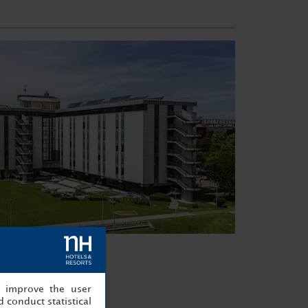
ress Centre
, improve the user
20057 Milán
 conduct statistical