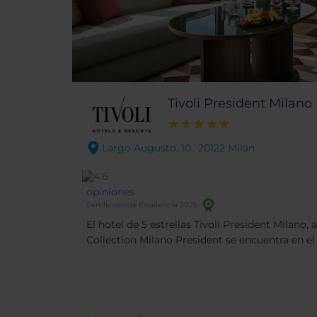
Tivoli President Milano
Largo Augusto, 10,. 20122 Milán
opiniones
Certificado de Excelencia 2025
El hotel de 5 estrellas Tivoli President Milan
Collection Milano President se encuentra en el
las principales atracciones de la ciudad. El h
renovado en 2025, combina encanto, elegancia y
sumamos el hecho de que se encuentra a 5 minu
Duomo, así como del Teatro de La Scala y el ba