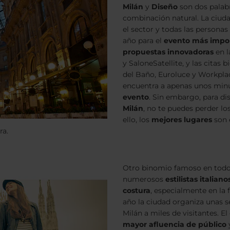
Milán
y
Diseño
son dos palabr
combinación natural. La ciuda
el sector y todas las personas
año para el
evento más impo
propuestas innovadoras
en l
y SaloneSatellite, y las citas 
del Baño, Euroluce y Workplac
encuentra a apenas unos minu
evento
. Sin embargo, para di
Milán
, no te puedes perder lo
ello, los
mejores lugares
son 
ra.
Otro binomio famoso en tod
numerosos
estilistas italiano
costura
, especialmente en la
año la ciudad organiza unas 
Milán a miles de visitantes. E
mayor afluencia de público