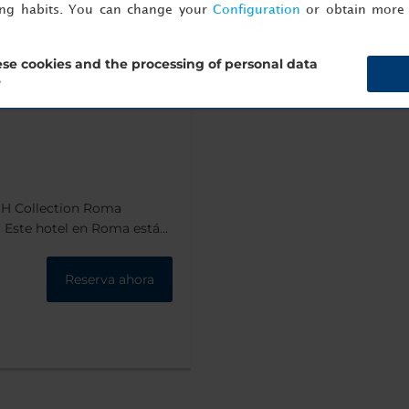
ing habits. You can change your
Configuration
or obtain more 
neto
se cookies and the processing of personal data
?
NH Collection Roma
. Este hotel en Roma está
liana, Via Veneto, además de
a Borghese, la Plaza del
Reserva ahora
. El edificio fue un
e un estilo
ón realizadas en 2009.