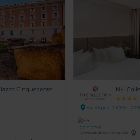
lazzo Cinquecento
NH Coll
Via Virgilio, 1 E/F/G,. 0
opiniones
Certificado de Excelencia 2025