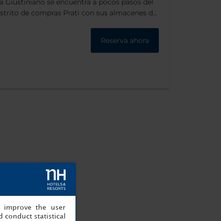
a Giustiniano se encuentra a pocos pasos del
istrito de compras Prati con sus almacenes de
centro histórico de Roma se encuentra a 10
Reserva ahora
, improve the user
 conduct statistical