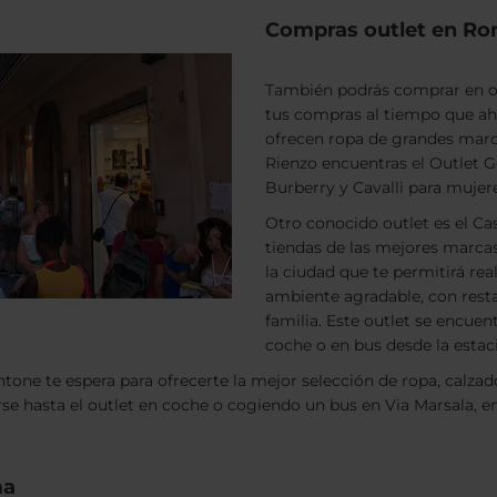
Compras outlet en R
También podrás comprar en out
tus compras al tiempo que aho
ofrecen ropa de grandes marc
Rienzo encuentras el Outlet 
Burberry y Cavalli para mujer
Otro conocido outlet es el C
tiendas de las mejores marcas
la ciudad que te permitirá re
ambiente agradable, con resta
familia. Este outlet se encuen
coche o en bus desde la esta
tone te espera para ofrecerte la mejor selección de ropa, calzado
e hasta el outlet en coche o cogiendo un bus en Via Marsala, en
ma