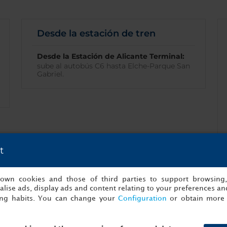
Desde la estación de tren
Desde la Estación de Alicante Terminal:
sube al autobús C6 hasta Elche-Parque San
Gabriel.
t
s own cookies and those of third parties to support browsing
lise ads, display ads and content relating to your preferences and
ing habits. You can change your
Configuration
or obtain more 