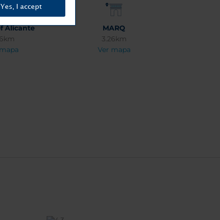
Yes, I accept
f Alicante
MARQ
56km
3.26km
 mapa
Ver mapa