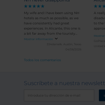
NH never disappoints
Alica
My wife and I have been using NH
A real
hotels as much as possible, as we
disadv
have consistently had great
to the
experiences. In Alicante, this one is
approx
a bit far away from the touristy
Mostrar
area, so be prepared to use a bus
Mostrar información
GoPlace
or taxi unless you want to start
334danielk.
Austin, Texas
United
with a long walk along not-so-
04/06/2026
great streets.
Todos los comentarios
Suscríbete a nuestra newslet