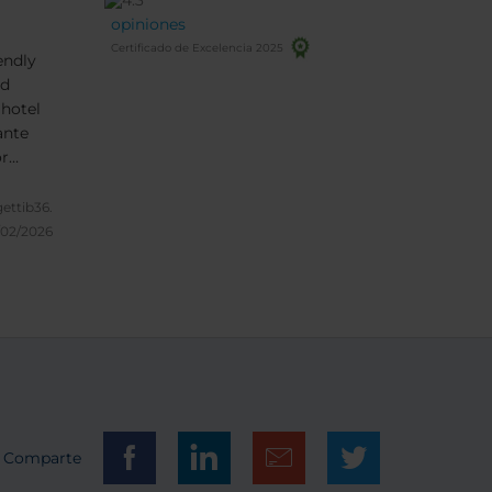
opiniones
Certificado de Excelencia 2025
endly
od
 hotel
ante
or
 around
nitely
gettib36.
/02/2026
Comparte