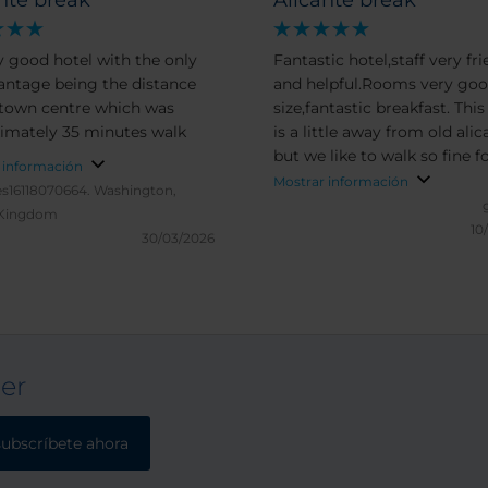
nte break
Alicante break
ly good hotel with the only
Fantastic hotel,staff very fri
antage being the distance
and helpful.Rooms very go
 town centre which was
size,fantastic breakfast. This
imately 35 minutes walk
is a little away from old alic
but we like to walk so fine f
 información
us,you can get the bus just
Mostrar información
s16118070664.
Washington,
the corner or taxi.Would defi
 Kingdom
stay again.
10
30/03/2026
ter
subscríbete ahora