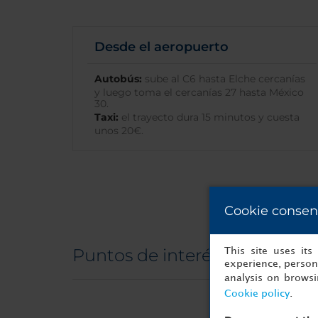
Desde el aeropuerto
Autobús:
sube al C6 hasta Elche cercanías
y luego toma el cercanías 27 hasta México
30.
Taxi:
el trayecto dura 15 minutos y cuesta
unos 20€.
Cookie consen
Puntos de interés
This site uses it
experience, persona
analysis on brows
Cookie policy
.