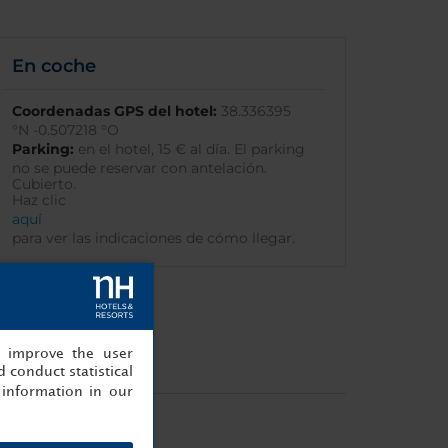
En coche
Coordenadas GPS del hotel:
38.336395
°N -0.507218 °O
Parking:
en el hotel, 15 € al día. El parking
no se puede reservar con antelación.
Cubierto.
Haz clic
aquí
para ver las indicaciones de cómo llegar.
, improve the user
 conduct statistical
information in our