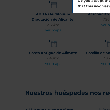
Do you accept the
that this involves
ADDA (Auditorium
Aeropuerto 
Diputación de Alicante)
7.2
2.65km
Ver 
Ver mapa
Casco Antiguo de Alicante
Castillo de S
2.49km
2.9
Ver mapa
Ver 
Nuestros huéspedes nos r