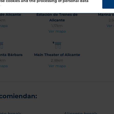
se cookies and the processing of personal data
?
de Alicante
Estación de Trenes de
Marina o
6km
Alicante
2.
mapa
1.17km
Ver
Ver mapa
anta Bárbara
Main Theater of Alicante
3km
2.18km
mapa
Ver mapa
ecomiendan: