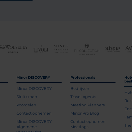
Minor DISCOVERY
Professionals
Hot
bes
Minor DISCOVERY
Bedrijven
Hot
g
Sluit u aan
Travel Agents
Rei
Voordelen
Meeting Planners
Erv
Contact opnemen
Minor Pro Blog
Fam
Minor DISCOVERY
Contact opnemen:
The
Algemene
Meetings