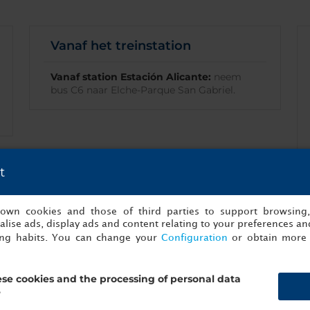
Vanaf het treinstation
Vanaf station Estación Alicante:
neem
bus C6 naar Elche-Parque San Gabriel.
t
s own cookies and those of third parties to support browsing
lise ads, display ads and content relating to your preferences and
ing habits. You can change your
Configuration
or obtain more 
se cookies and the processing of personal data
?