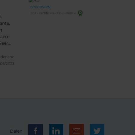
recensies
2025 Certificate of Excellence
t
ante.
eg
d en
veer
n klein
ederland
/06/2023
Delen