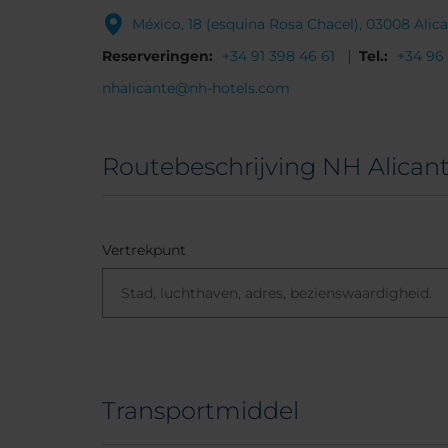
México, 18 (esquina Rosa Chacel), 03008 Alic
Reserveringen:
+34 91 398 46 61
Tel.:
+34 96
nhalicante@nh-hotels.com
Routebeschrijving NH Alican
Vertrekpunt
Transportmiddel