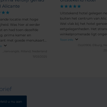
prima verblijf gehad
Uitstekend hotel
 Alicante
Uitstekend hotel gelegen ne
buiten het centrum van Alic
kende locatie met hoge
Wel vlak bij het hotel geno
jheid. Was hier al eerder
eetgelegenheden. Het stran
t en had toen dezelfde
winkelpromenade ligt onge
ng. prima kamer en
30min lopen, dat was wel ee
Toon info
rant met goede menukaart
minpuntje. Verder prima!
Ozzi0906.
Elburg, N
tekend verblijf. heb al in veel
fo
21
els verbleven maar hier
_rienvangils.
Rilland, Nederland
 de beste gastvrijheid
11/03/2025
n
rief
Meld u nu aan