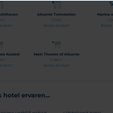
uchthaven
Alicante Treinstation
Marina o
6km
1.17km
2.
e kaart
Bekijk de kaart
Bekijk
ra Kasteel
Main Theater of Alicante
3km
2.18km
e kaart
Bekijk de kaart
hotel ervaren...