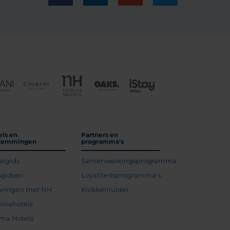
els en
Partners en
temmingen
programma's
elgids
Samenwerkingsprogramma
sgidsen
Loyaliteitsprogramma's
aringen met NH
Klokkenluider
iliehotels
ma Hotels