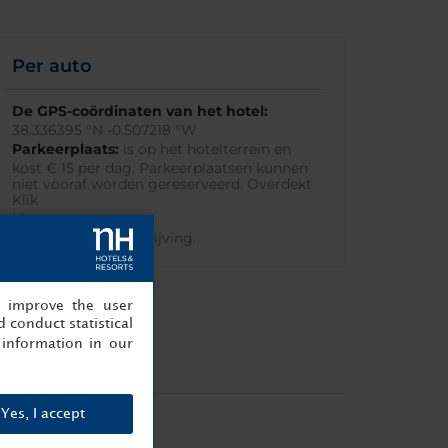
Per auto
De GPS-coördinaten van het hotel:
38.336395 °N -0.507218 °W
Parkeerplaats:
is op het hotelterrein en
kost € 15 per dag. Parkeerplaatsen kunnen
niet vooraf worden gereserveerd. Overdekt
Klik
hier
voor de routebeschrijving.
, improve the user
 conduct statistical
information in our
Yes, I accept