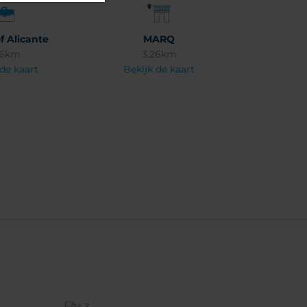
f Alicante
MARQ
56km
3.26km
 de kaart
Bekijk de kaart