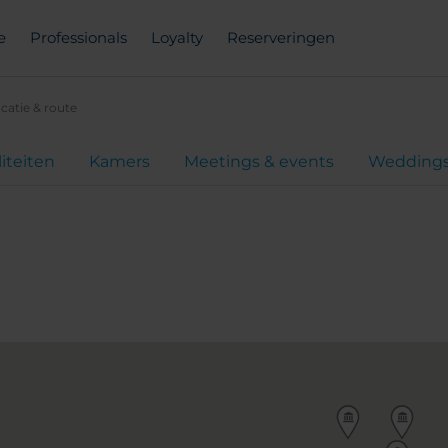
e
Professionals
Loyalty
Reserveringen
catie & route
liteiten
Kamers
Meetings & events
Wedding