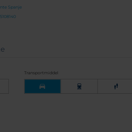
ante Spanje
 5108140
te
Transportmiddel