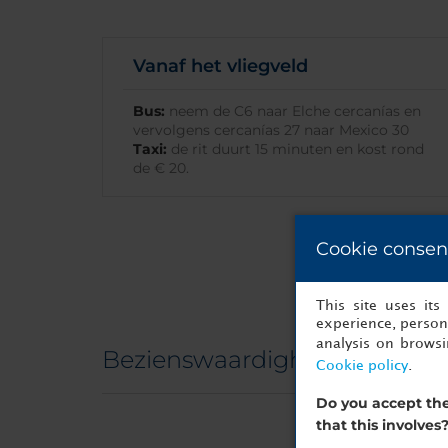
Vanaf het vliegveld
Bus:
neem de C6 naar Elche cercanías en
vervolgens cercanías 27 naar Mexico 30
Taxi:
de rit duurt 15 minuten en kost rond
de € 20.
Cookie consen
This site uses it
experience, persona
analysis on brows
Bezienswaardigheden
Cookie policy
.
Do you accept the
that this involves