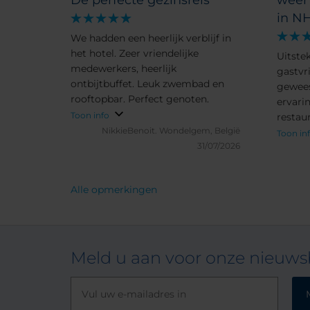
De perfecte gezinsreis
weer 
in NH
We hadden een heerlijk verblijf in
het hotel. Zeer vriendelijke
Uitste
medewerkers, heerlijk
gastvri
ontbijtbuffet. Leuk zwembad en
gewees
rooftopbar. Perfect genoten.
ervari
Toon info
restau
NikkieBenoit.
Wondelgem, België
en uits
Toon in
31/07/2026
NH hot
steeds
ervare
Alle opmerkingen
Meld u aan voor onze nieuwsb