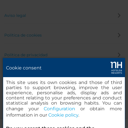
Aviso legal
Política de cookies
Política de privacidad
Cookie consent
Canal de denuncias
This site uses its own cookies and those of third
parties to support browsing, improve the user
experience, personalise ads, display ads and
content relating to your preferences and conduct
statistical analysis on browsing habits. You can
change your
Configuration
or obtain more
information in our
Cookie policy
.
NH Amsterdam Schiphol Airport