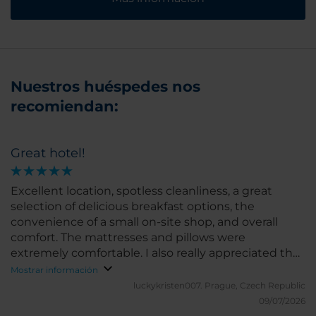
Nuestros huéspedes nos
recomiendan:
Great hotel!
Excellent location, spotless cleanliness, a great
selection of delicious breakfast options, the
convenience of a small on-site shop, and overall
comfort. The mattresses and pillows were
extremely comfortable. I also really appreciated the
complimentary shuttle service between the airport
Mostrar información
and the hotel. It made my stay even more
luckykristen007.
Prague, Czech Republic
convenient.
09/07/2026