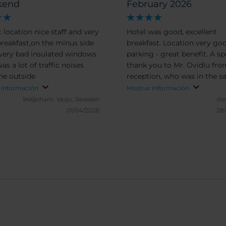
kend
February 2026
 location nice staff and very
Hotel was good, excellent
reakfast,on the minus side
breakfast. Location very good with
 very bad insulated windows
parking - great benefit. A sp
as a lot of traffic noises
thank you to Mr. Ovidiu fro
he outside
reception, who was in the 
time attentive and efficient 
 información
Mostrar información
ensuring solving one issue 
946johanr.
Vaxjo, Sweden
da
occurred during the stay in 
01/04/2026
28
hotel. Very prompt and poli
guests!