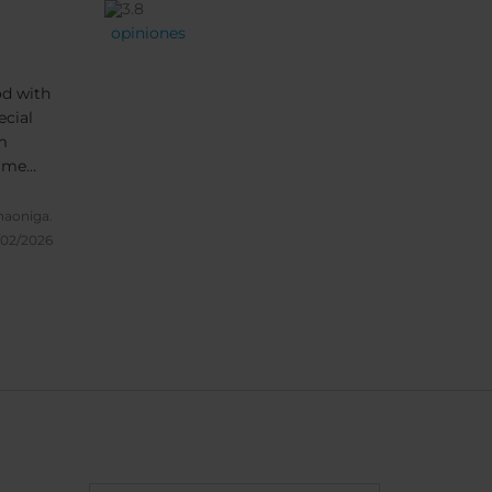
opiniones
ecial
m
same
in
that
naoniga.
the
/02/2026
te with