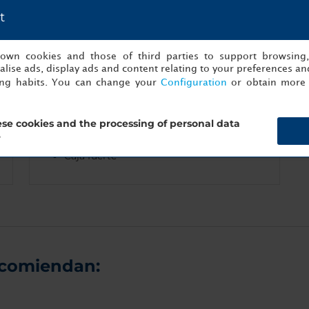
t
General
s own cookies and those of third parties to support browsing
lise ads, display ads and content relating to your preferences and
ing habits. You can change your
Configuration
or obtain more 
Recepción las 24 horas
Aire acondicionado
se cookies and the processing of personal data
Personal multilingüe
?
Caja fuerte
ecomiendan: