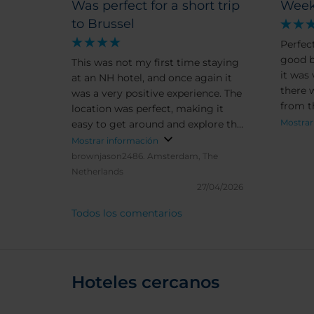
Was perfect for a short trip
Wee
to Brussel
Perfect
good b
This was not my first time staying
it was
at an NH hotel, and once again it
there w
was a very positive experience. The
from t
location was perfect, making it
Mostrar
easy to get around and explore the
area. The staff were friendly and
Mostrar información
helpful throughout my stay,
brownjason2486.
Amsterdam, The
always ready to assist with any
Netherlands
questions. The room was
27/04/2026
comfortable and well-maintained,
Todos los comentarios
and the bathroom was a good size,
which made everything feel more
relaxing. Breakfast was also good
— even though I arrived during
the last hour, there were still
Hoteles cercanos
plenty of options available. Overall,
it was a great stay and a