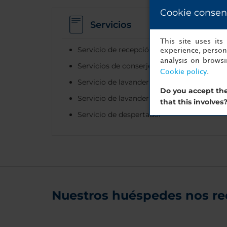
Cookie consen
Servicios
This site uses it
Servicio de recepción de equipaje
experience, persona
analysis on brows
Servicios de conserje
Cookie policy
.
Servicio de lavanderia en seco
Do you accept the
Servicio de lavandería
that this involves
Servicio de despertador
Nuestros huéspedes nos r