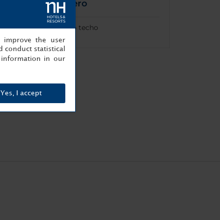
Parqueadero
Parqueadero bajo techo
, improve the user
 conduct statistical
information in our
Yes, I accept