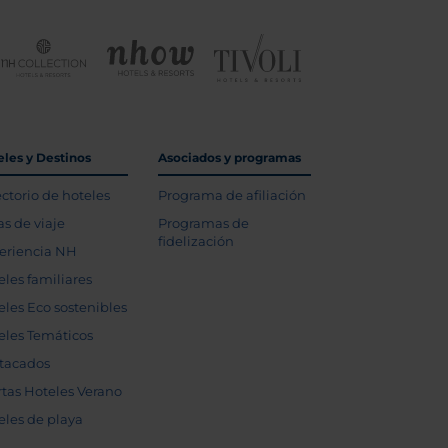
eles y Destinos
Asociados y programas
ectorio de hoteles
Programa de afiliación
as de viaje
Programas de
fidelización
eriencia NH
eles familiares
eles Eco sostenibles
eles Temáticos
tacados
rtas Hoteles Verano
eles de playa