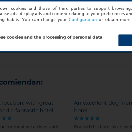
¡Empezar a organizar ahora!
s own cookies and those of third parties to support browsing
lise ads, display ads and content relating to your preferences and
ing habits. You can change your
Configuration
or obtain more 
to
Detalles
se cookies and the processing of personal data
?
ecomiendan:
 location, with great
An excellent dog frie
 and a fantastic hotel!
hotel
he moment we arrived until
Booked this hotel as an ove