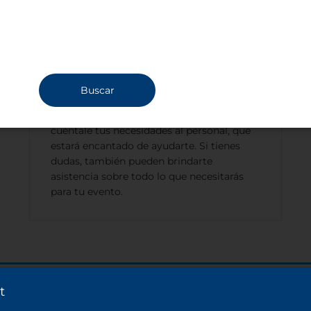
numerosos servicios especiales a pedido.
Transporte de ida y vuelta al aeropuerto y
servicio de automóvil para trasladarte
dentro de la ciudad. Puedes contratar
desayunos privados para ti y tus invitados.
También puedes solicitar servicio de
Buscar
azafata y traductores para tu evento.
Simplemente llama con anticipación y
cuéntale tus necesidades al personal, que
estará encantado de ayudarte. Si tienes
dudas, también pueden brindarte
asistencia sobre todo lo que necesitarás
para tu evento.
t
Tu evento está a un click de ser reservado