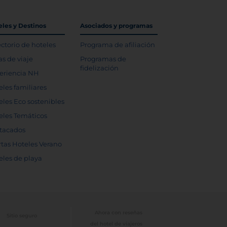
eles y Destinos
Asociados y programas
ectorio de hoteles
Programa de afiliación
as de viaje
Programas de
fidelización
eriencia NH
eles familiares
eles Eco sostenibles
eles Temáticos
tacados
rtas Hoteles Verano
eles de playa
Ahora con reseñas
Sitio seguro
del hotel de viajeros