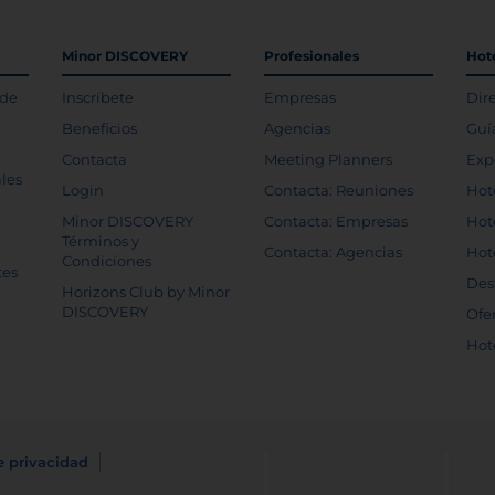
Minor DISCOVERY
Profesionales
Hot
 de
Inscríbete
Empresas
Dir
Beneficios
Agencias
Guí
Contacta
Meeting Planners
Exp
les
Login
Contacta: Reuniones
Hot
Minor DISCOVERY
Contacta: Empresas
Hot
Términos y
Contacta: Agencias
Hot
Condiciones
tes
Des
Horizons Club by Minor
DISCOVERY
Ofe
Hot
e privacidad