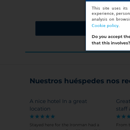
This site uses it
experience, persona
analysis on brows
Cookie policy
.
Solicitar presupues
Do you accept the
that this involves
Nuestros huéspedes nos r
A nice hotel In a great
Great
location
staff
Stayed here for the Ironman had a
From t