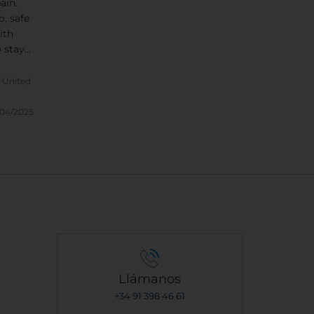
ain.
o, safe
ith
 stay
t. Wish
itoria
, United
visit.
/04/2025
Llámanos
+34 91 398 46 61