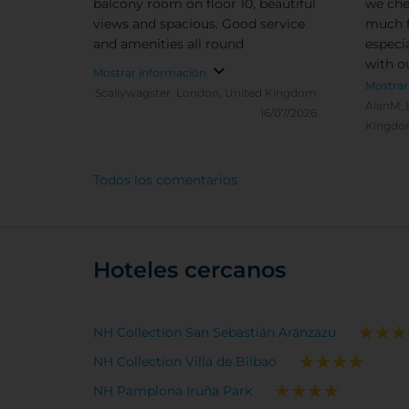
balcony room on floor 10, beautiful
we che
views and spacious. Good service
much f
and amenities all round
especi
with o
Mostrar información
with e
Mostrar
Scallywagster.
London, United Kingdom
except
AlanM_
16/07/2026
Kingd
Todos los comentarios
Hoteles cercanos
NH Collection San Sebastián Aránzazu
NH Collection Villa de Bilbao
NH Pamplona Iruña Park