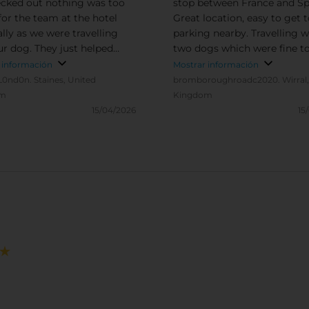
cked out nothing was too
stop between France and Sp
or the team at the hotel
Great location, easy to get t
ally as we were travelling
parking nearby. Travelling w
ur dog. They just helped
two dogs which were fine to
verything - they were truly
in the room. Great breakfas
 información
Mostrar información
ional. Thank you
we had booked 2 nights as V
L0nd0n.
Staines, United
bromboroughroadc2020.
Wirral
is beautiful and well worth a 
om
Kingdom
15/04/2026
15