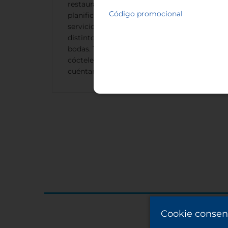
restaurante Quejana puede ayudarte a
Código promocional
planificar el menú ideal. Ofrecemos
servicio de catering para eventos de
distintos tipos, desde conferencias hasta
bodas. También ofrecemos menús para
cócteles. Llama con anticipación y
cuéntanos lo que quieres.
Cookie consen