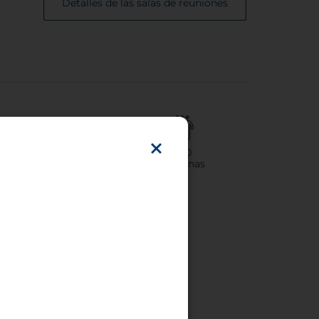
Detalles de las salas de reuniones
6
250
Sala(s) de reuniones
Personas