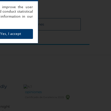
, improve the user
 conduct statistical
information in our
 de las salas de reuniones
Yes, I accept
ndly
opiniones
Certificado de Excelencia 2025
rnight