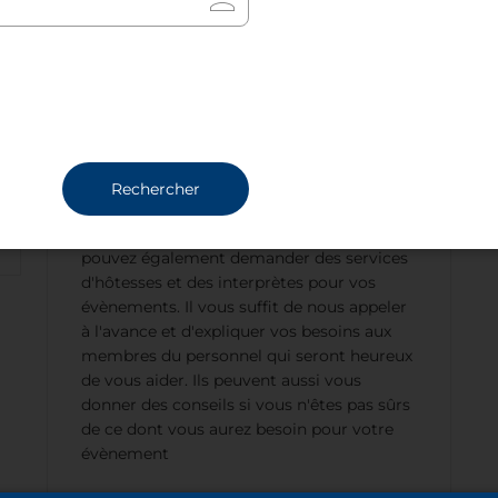
spéciaux
De nombreux services spécifiques peuvent
être fournis sur demande par l'hôtel NH
Canciller Ayala Vitoria. Le transport à
destination et en provenance de l'aéroport
est proposé, tout comme un service de
voiture pour vous emmener dans la ville.
Rechercher
Des petit-déjeuner privés peuvent être
organisés pour vous et vos invités. Vous
pouvez également demander des services
d'hôtesses et des interprètes pour vos
évènements. Il vous suffit de nous appeler
à l'avance et d'expliquer vos besoins aux
membres du personnel qui seront heureux
de vous aider. Ils peuvent aussi vous
donner des conseils si vous n'êtes pas sûrs
de ce dont vous aurez besoin pour votre
évènement