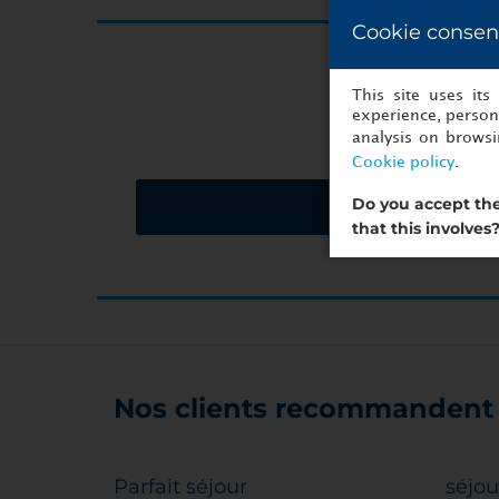
Cookie consen
Vous 
This site uses it
experience, persona
analysis on brows
Cookie policy
.
Do you accept the
Demandez un devi
that this involves
Nos clients recommandent 
Parfait séjour
séjou