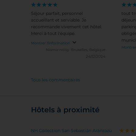
Séjour parfait, personnel
tout tr
accueillant et serviable. Je
déjeun
recommande vivement cet hôtel.
parkin
Merci à tout l'équipe.
obligés
munici
Montrer l'information
revenir
Montrer
Niama-noisy.
Bruxelles, Belgique
24/12/2024
Tous les commentaires
Hôtels à proximité
NH Collection San Sebastián Aránzazu