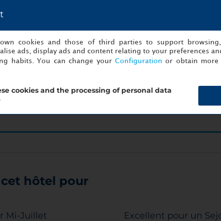
t
n'êtes qu'à un clic de votre prochain événement 
s own cookies and those of third parties to support browsing
lise ads, display ads and content relating to your preferences and
Commencez à préparer dès maintenant !
ing habits. You can change your
Configuration
or obtain more 
se cookies and the processing of personal data
s
Cará
?
cet hôtel pour
r Mi-Juillet
Excellent pour un Sej