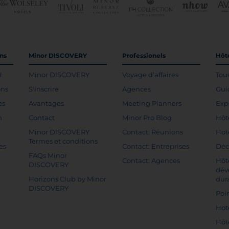
ons
Minor DISCOVERY
Professionels
Hôte
H
Minor DISCOVERY
Voyage d’affaires
Tou
ons
S'inscrire
Agences
Gui
es
Avantages
Meeting Planners
Exp
n
Contact
Minor Pro Blog
Hôt
Minor DISCOVERY
Contact: Réunions
Hot
Termes et conditions
es
Contact: Entreprises
Déc
FAQs Minor
Contact: Agences
Hôt
DISCOVERY
dév
Horizons Club by Minor
dur
DISCOVERY
Poin
Hot
Hôt