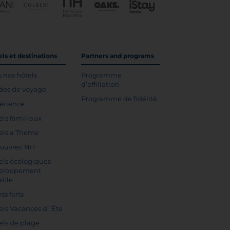
ls et destinations
Partners and programs
s nos hôtels
Programme
d’affiliation
des de voyage
Programme de fidélité
érience
els familiaux
els a Theme
ouvrez NH
els écologiques
eloppement
able
ts forts
els Vacances d´Éte
els de plage