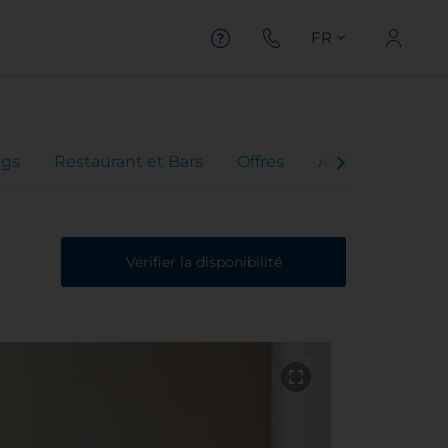
FR
gs
Restaurant et Bars
Offres
Avis client
Vérifier la disponibilité