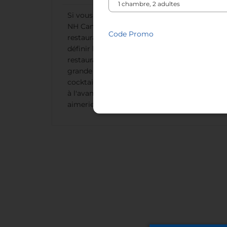
Si vous organisez un évènement à l'hôtel
NH Canciller Ayala Vitoria, le personnel du
Code Promo
restaurant Quejana peut vous aider afin de
définir le plan de menu idéal. Un service de
restauration peut être assuré pour une
grande diversité d'évènements. Des menus
cocktail sont également proposés. Appelez
à l'avance pour nous expliquer ce que vous
aimeriez qu'il vous soit proposé.