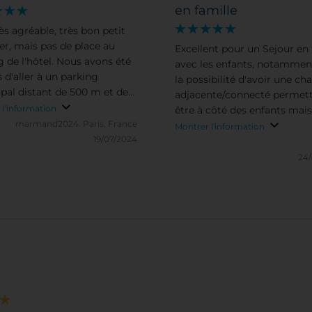
en famille
ès agréable, très bon petit
er, mais pas de place au
Excellent pour un Sejour en 
g de l'hôtel. Nous avons été
avec les enfants, notammen
 d'aller à un parking
la possibilité d'avoir une c
pal distant de 500 m et de
adjacente/connecté permet
 avec nos valises.
 l'information
être à côté des enfants mais
marmand2024.
Paris, France
meme temps isolés pour m
Montrer l'information
19/07/2024
dormir :)
24