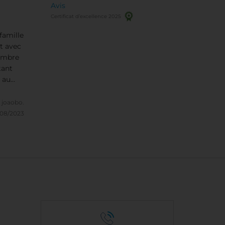
Avis
Certificat d’excellence 2025
famille
t avec
hambre
tant
 au
ieux
joaobo.
/08/2023