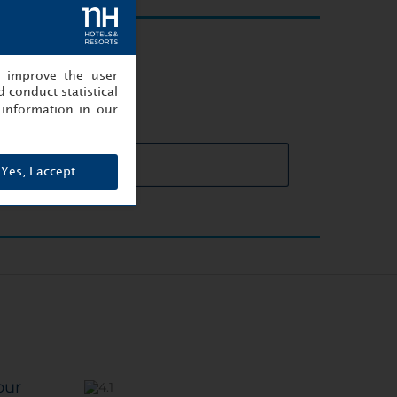
réussi
, improve the user
 conduct statistical
information in our
cteristiques des salles
Yes, I accept
our