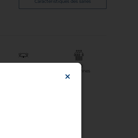
Carácteristiques des salles
6
250
Salle(s) de réunion
Personnes