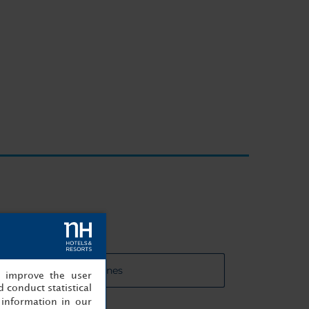
 de las salas de reuniones
, improve the user
 conduct statistical
information in our