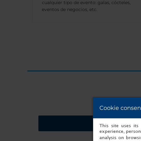
cualquier tipo de evento: galas, cócteles,
eventos de negocios, etc.
Cookie consen
Solicitar presupues
This site uses it
experience, persona
analysis on brows