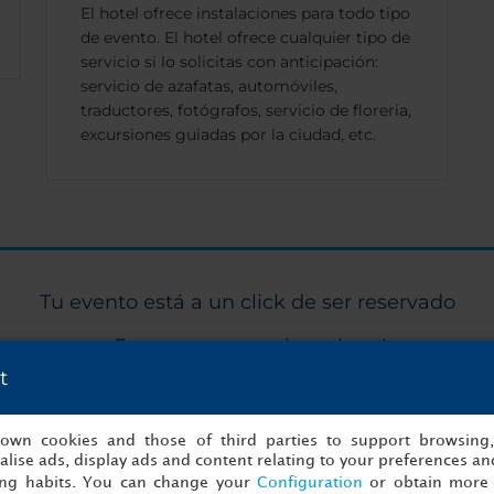
El hotel ofrece instalaciones para todo tipo
de evento. El hotel ofrece cualquier tipo de
servicio si lo solicitas con anticipación:
servicio de azafatas, automóviles,
traductores, fotógrafos, servicio de floreria,
excursiones guiadas por la ciudad, etc.
Tu evento está a un click de ser reservado
¡Empezar a organizar ahora!
t
to
Detalles
s own cookies and those of third parties to support browsing
lise ads, display ads and content relating to your preferences and
ing habits. You can change your
Configuration
or obtain more 