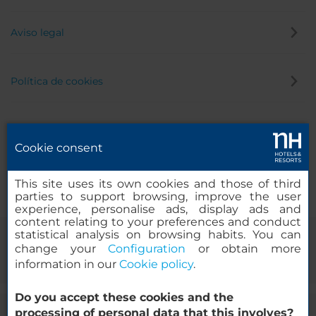
Aviso legal
Política de cookies
Política de privacidad
Cookie consent
Canal de denuncias
This site uses its own cookies and those of third
parties to support browsing, improve the user
experience, personalise ads, display ads and
content relating to your preferences and conduct
statistical analysis on browsing habits. You can
change your
Configuration
or obtain more
information in our
Cookie policy
.
Do you accept these cookies and the
processing of personal data that this involves?