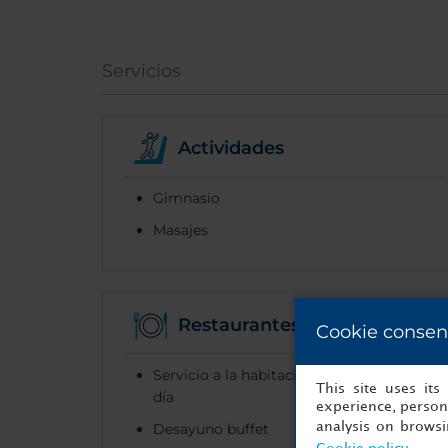
Servicios
Actividades
Gimnasio
Masajes
Restaurantes
Cookie consen
Servicio a la habitación las 24 horas del
This site uses it
día
experience, persona
Desayuno buffet
analysis on brows