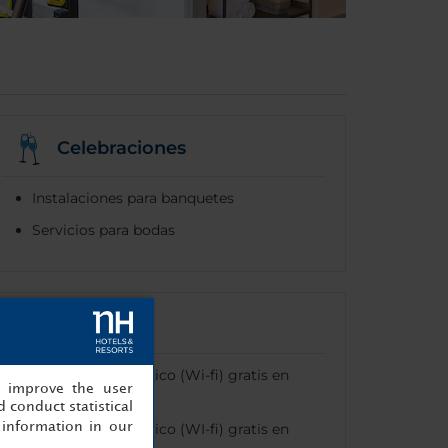
Celebraciones
Instalaciones para banquetes
Servicios para bodas
Internet
Internet inalámbrico (Wi-fi) gratis en
, improve the user
zonas comunes
 conduct statistical
Internet inalámbrico (WI-fi) gratis en
information in our