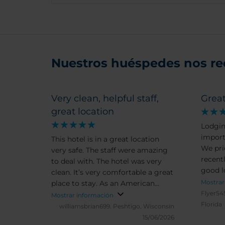
Nuestros huéspedes nos r
Very clean, helpful staff,
Grea
great location
Lodgin
import
This hotel is in a great location
We prio
very safe. The staff were amazing
recent
to deal with. The hotel was very
good l
clean. It’s very comfortable a great
all tho
Mostrar
place to stay. As an American
would 
Flyer54
being in Chile for the first time, I
Mostrar información
even b
Florida
could not have picked a better
williamsbrian699.
Peshtigo, Wisconsin
having
hotel. We will definitely be back.
15/06/2026