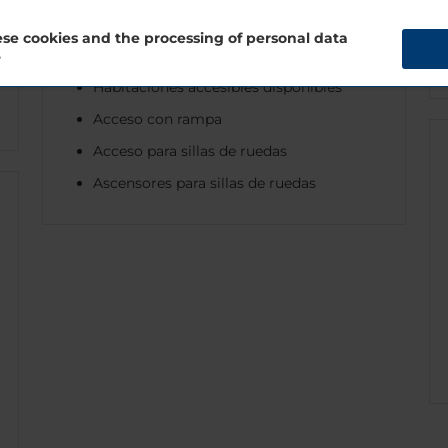
Accesibilidad
se cookies and the processing of personal data
Instalaciones accesibles
?
Habitaciones accesibles disponibles
Acceso con rampa
Acceso para sillas de ruedas
Ascensores para sillas de ruedas