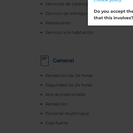
Cookie policy
.
Servicios de catering
Do you accept the
Servicio de entrega de restaurante local
that this involves
Restaurante
Servicio a la habitación
General
Recepción las 24 horas
Seguridad las 24 horas
Aire acondicionado
Recepción
Personal multilingüe
Caja fuerte