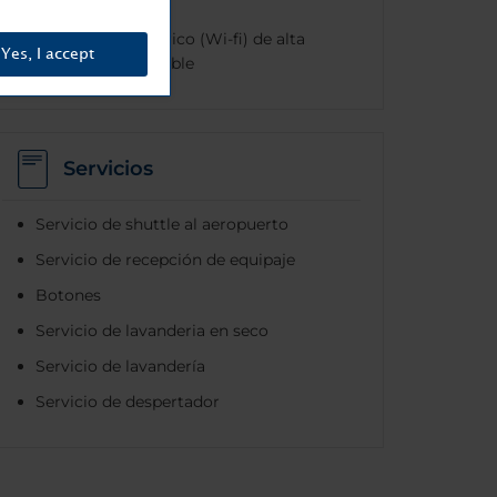
todo el hotel
Internet inalámbrico (Wi-fi) de alta
Yes, I accept
velocidad disponible
Servicios
Servicio de shuttle al aeropuerto
Servicio de recepción de equipaje
Botones
Servicio de lavanderia en seco
Servicio de lavandería
Servicio de despertador