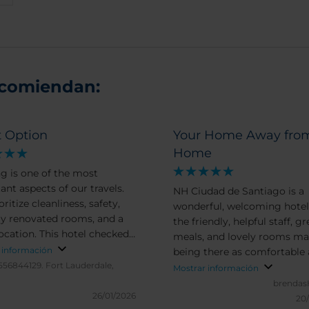
ecomiendan:
t Option
Your Home Away fro
Home
g is one of the most
ant aspects of our travels.
NH Ciudad de Santiago is a
ritize cleanliness, safety,
wonderful, welcoming hote
ly renovated rooms, and a
the friendly, helpful staff, gr
ocation. This hotel checked
meals, and lovely rooms m
se boxes. The only thing that
 información
being there as comfortable 
have made the experience
556844129.
Fort Lauderdale,
home. There is simply no w
Mostrar información
etter would have been
involved, and each day flies 
brendas
 breakfast included. Overall
26/01/2026
you live your best life in San
20