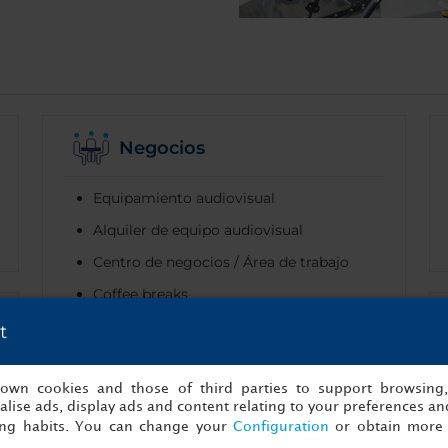
Negocios
Equipamiento audiovisual
Alquiler de equipo audiovisual
Centro de negocios / Área de trabajo
Coffee breaks
Instalaciones para conferencias
t
Videoconferencia
s own cookies and those of third parties to support browsing
lise ads, display ads and content relating to your preferences and
ing habits. You can change your
Configuration
or obtain more 