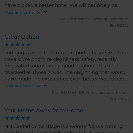
have picked a better hotel. We will definitely be
back.
Mostrar información
williamsbrian699.
Peshtigo, Wisconsin
15/06/2026
Great Option
Lodging is one of the most important aspects of our
travels. We prioritize cleanliness, safety, recently
renovated rooms, and a good location. This hotel
checked all those boxes. The only thing that would
have made the experience even better would have
been having breakfast included. Overall this
Mostrar información
brand/location earned our trust.
Flyer54556844129.
Fort Lauderdale, Florida
26/01/2026
Your Home Away from Home
NH Ciudad de Santiago is a wonderful, welcoming
hotel where the friendly, helpful staff, great meals,