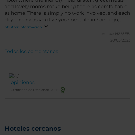
and lovely rooms make being there as comfortable
as home. There is simply no work involved, and each
day flies by as you live your best life in Santiago,
Chile! Also note, this staff has great compassion and
Mostrar información
helped me when I became ill on my trip. I will
brendasH225EB.
always be grateful!
20/05/2023
Todos los comentarios
opiniones
Certificado de Excelencia 2025
Hoteles cercanos