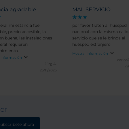
ncia agradable
MAL SERVICIO
eral mi estancia fue
por favor traten al huésped
le, precio accesible, la
nacional con la misma calid
on buena, las instalaciones
servicio que se le brinda al
eral requieren
huésped extranjero
nimiento.
Mostrar información
 información
carlos
Jürg A.
29
25/11/2025
ter
subscríbete ahora