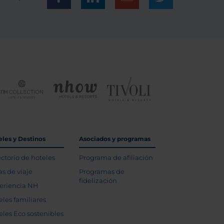
eles y Destinos
Asociados y programas
ectorio de hoteles
Programa de afiliación
as de viaje
Programas de
fidelización
eriencia NH
eles familiares
eles Eco sostenibles