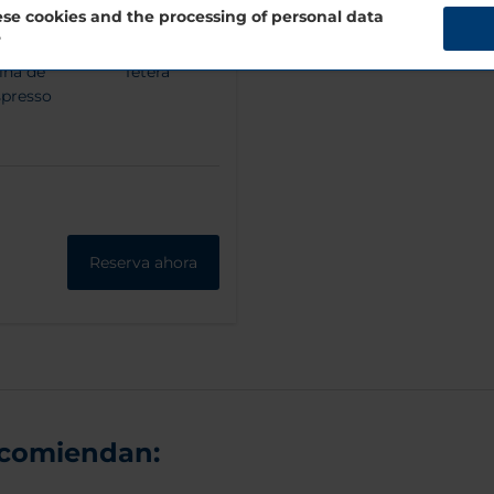
se cookies and the processing of personal data
?
ina de
Tetera
spresso
Reserva ahora
ecomiendan: