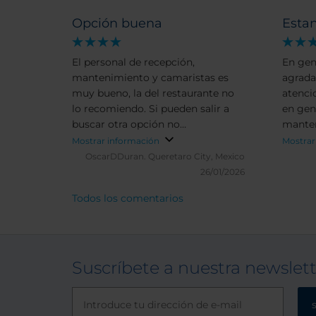
Opción buena
Esta
El personal de recepción,
En gen
mantenimiento y camaristas es
agradab
muy bueno, la del restaurante no
atenci
lo recomiendo. Si pueden salir a
en gen
buscar otra opción no
mante
desaprovechen esa oportunidad
Mostrar información
Mostrar
OscarDDuran.
Queretaro City, Mexico
26/01/2026
Todos los comentarios
Suscríbete a nuestra newslet