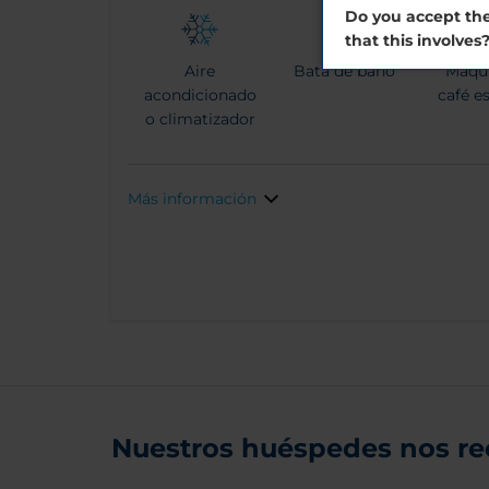
Do you accept the
that this involves
Aire
Bata de baño
Máqu
acondicionado
café e
o climatizador
Más información
Nuestros huéspedes nos r