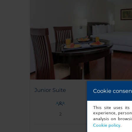
Junior Suite
Cookie consen
This site uses it
experience, persona
2
38 m²
analysis on brows
Cookie policy
.