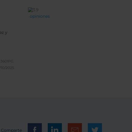
opiniones
ez y
J3601PG.
/10/2025
Comparte