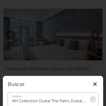
Habitación Familiar Deluxe con Balcón
Buscar
4
45m2
1
Cama king
Destino