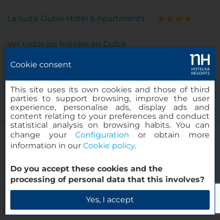
La Suite Dubai Hotel & Apartments
Ver todos los hoteles en Dubai
Cookie consent
This site uses its own cookies and those of third
parties to support browsing, improve the user
Llámanos
experience, personalise ads, display ads and
+34 91 398 46 61
content relating to your preferences and conduct
statistical analysis on browsing habits. You can
change your
Configuration
or obtain more
Llámanos ahora
information in our
Cookie policy
.
NH Collection Dubai The Palm
Do you accept these cookies and the
processing of personal data that this involves?
Suscríbete a nuestra newsletter
Verificar disponibilidad
Yes, I accept