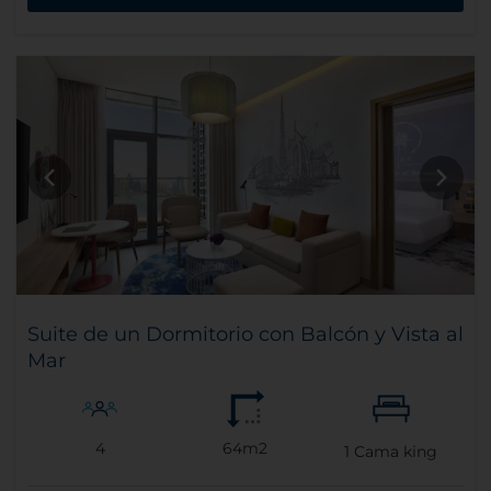
Suite de un Dormitorio con Balcón y Vista al
Mar
4
64m2
1
Cama king