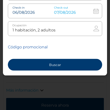
Check-in
Check-out
Aire acondicionado o
Balcón con vista
climatizador
Ocupación
Máquina de café espresso
Tetera
Código promocional
Buscar
Bata de baño
Más información
Reserva ahora