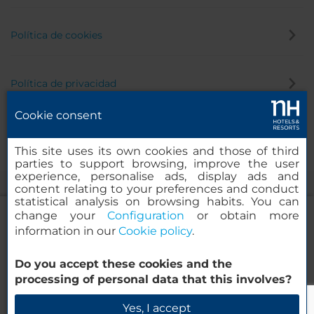
Política de cookies
Política de privacidad
Cookie consent
Canal de denuncias
This site uses its own cookies and those of third
parties to support browsing, improve the user
experience, personalise ads, display ads and
content relating to your preferences and conduct
statistical analysis on browsing habits. You can
change your
Configuration
or obtain more
information in our
Cookie policy
.
NH Collection Frankfurt Spin Tower
Do you accept these cookies and the
© 2000-2026 MINOR HOTELS EUROPE & AMERICAS Santa Engracia,
processing of personal data that this involves?
120. 28003 Madrid, España
Verificar disponibilidad
Yes, I accept