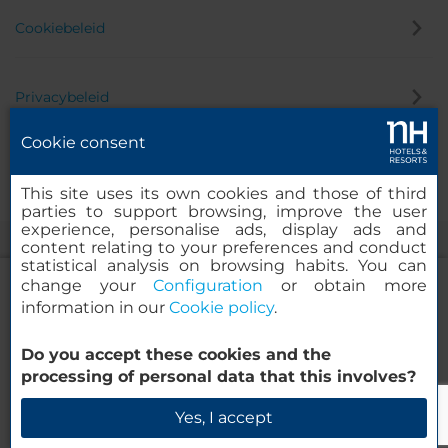
Cookiebeleid
Privacybeleid
Cookie consent
Klokkenluider
This site uses its own cookies and those of third
parties to support browsing, improve the user
experience, personalise ads, display ads and
content relating to your preferences and conduct
statistical analysis on browsing habits. You can
change your
Configuration
or obtain more
information in our
Cookie policy
.
NH Collection Frankfurt Spin Tower
Do you accept these cookies and the
© 2000-2026 MINOR HOTELS EUROPE & AMERICAS Santa Engracia
processing of personal data that this involves?
120. 28003 Madrid, Spanje
Beschikbaarheid controleren
Yes, I accept