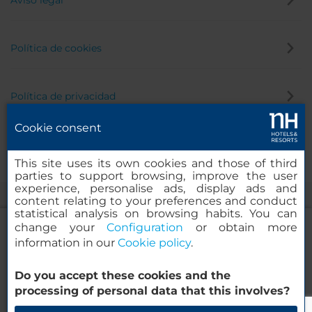
Política de cookies
Política de privacidad
Cookie consent
Canal de denuncias
This site uses its own cookies and those of third
parties to support browsing, improve the user
experience, personalise ads, display ads and
content relating to your preferences and conduct
statistical analysis on browsing habits. You can
change your
Configuration
or obtain more
information in our
Cookie policy
.
NH Collection Genova Marina
Do you accept these cookies and the
© 2000-2026 MINOR HOTELS EUROPE & AMERICAS Santa Engracia,
processing of personal data that this involves?
120. 28003 Madrid, España