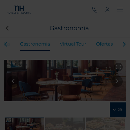
Gastronomía
odas
Gastronomía
Virtual Tour
Ofertas
Vid
29