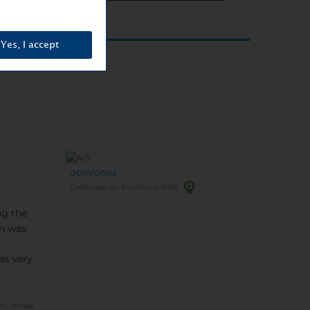
Yes, I accept
opiniones
Certificado de Excelencia 2025
ng the
on was
as very
iv, Israel