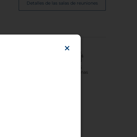
Detalles de las salas de reuniones
5
325
Sala(s) de reuniones
Personas