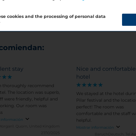
se cookies and the processing of personal data
?
ecomiendan:
lent stay
Nice and comfortable
hotel
n thoroughly recommend
tel. The location was superb,
We stayed at the hotel duri
ff were friendly, helpful and
Pilar festival and the locati
orking. Our room was
perfect! The room was
ss
comfortable and the staff w
 información
helpful.
Morgan1.
Quorn, United Kingdom
Mostrar información
27/10/2025
BaruchDeutsch.
Tel Av