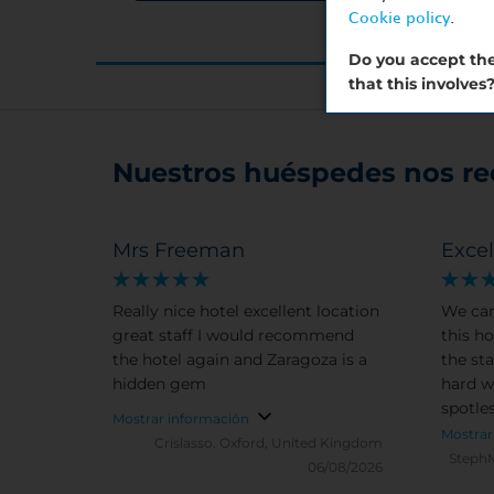
Cookie policy
.
Do you accept the
that this involves
Nuestros huéspedes nos r
Mrs Freeman
Excel
Really nice hotel excellent location
We ca
great staff I would recommend
this ho
the hotel again and Zaragoza is a
the sta
hidden gem
hard w
spotle
Mostrar información
Mostrar
Crislasso.
Oxford, United Kingdom
Steph
06/08/2026