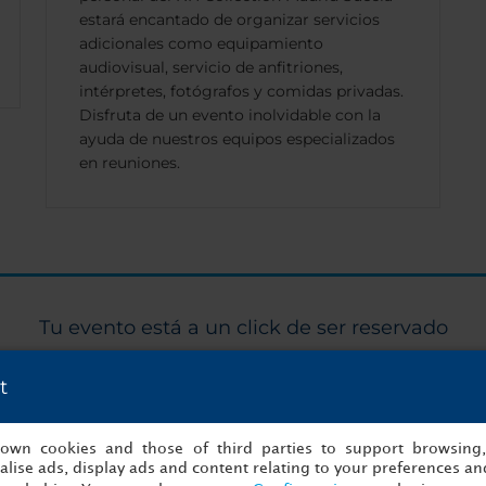
estará encantado de organizar servicios
adicionales como equipamiento
audiovisual, servicio de anfitriones,
intérpretes, fotógrafos y comidas privadas.
Disfruta de un evento inolvidable con la
ayuda de nuestros equipos especializados
en reuniones.
Tu evento está a un click de ser reservado
¡Empezar a organizar ahora!
t
s own cookies and those of third parties to support browsing
to
Detalles
lise ads, display ads and content relating to your preferences and