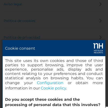
Aviso legal
Política de cookies
Política de privacidad
Cookie consent
Canal de denuncias
This site uses its own cookies and those of third
parties to support browsing, improve the user
experience, personalise ads, display ads and
content relating to your preferences and conduct
statistical analysis on browsing habits. You can
change your
Configuration
or obtain more
information in our
Cookie policy
.
NH Collection Salamanca Palacio de
Castellanos
Do you accept these cookies and the
© 2000-2026 MINOR HOTELS EUROPE & AMERICAS Santa Engracia,
processing of personal data that this involves?
120. 28003 Madrid, España