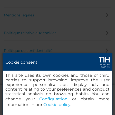
Mentions légales
Politique relative aux cookies
Politique de confidentialité
Cookie consent
Canal éthique
This site uses its own cookies and those of third
parties to support browsing, improve the user
experience, personalise ads, display ads and
content relating to your preferences and conduct
statistical analysis on browsing habits. You can
change your
Configuration
or obtain more
information in our
Cookie policy
.
NH Collection Salamanca Palacio de