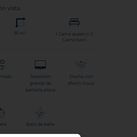
on vista
16 m²
1
Cama queen o
2
Cama twin
rmado
Televisión
Ducha con
grande de
efecto lluvia
pantalla plana
era
Bata de baño