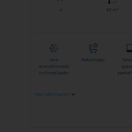
4
63 m²
Aire
Reformado
Tele
acondicionado
gran
o climatizador
pantal
Más información