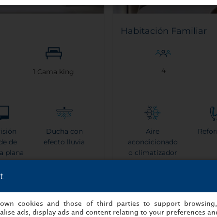
Habitación Familiar
4
1
Cama king
visión
Ducha con
Aire
Refo
de de
efecto lluvia
acondicionado
la plana
o climatizador
t
Más información
s own cookies and those of third parties to support browsing
lise ads, display ads and content relating to your preferences and
Reserva ahora