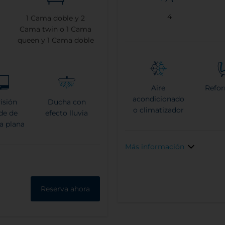
4
1
Cama doble y
2
Cama twin o
1
Cama
queen y
1
Cama doble
Aire
Refo
acondicionado
visión
Ducha con
o climatizador
de de
efecto lluvia
la plana
Más información
Reserva ahora