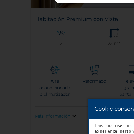
Habitación Premium con Vista
2
23 m²
Aire
Reformado
Tele
acondicionado
gran
o climatizador
pantal
Cookie consen
Más información
This site uses it
experience, persona