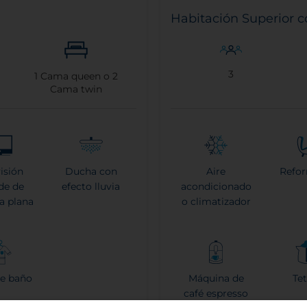
Habitación Superior c
3
1
Cama queen o
2
Cama twin
visión
Ducha con
Aire
Refo
de de
efecto lluvia
acondicionado
la plana
o climatizador
de baño
Máquina de
Tet
café espresso