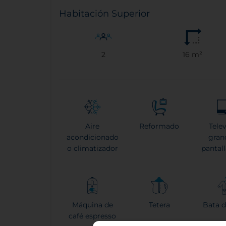
Habitación Superior
2
16 m²
Aire
Reformado
Tele
acondicionado
gran
o climatizador
pantal
Máquina de
Tetera
Bata 
café espresso