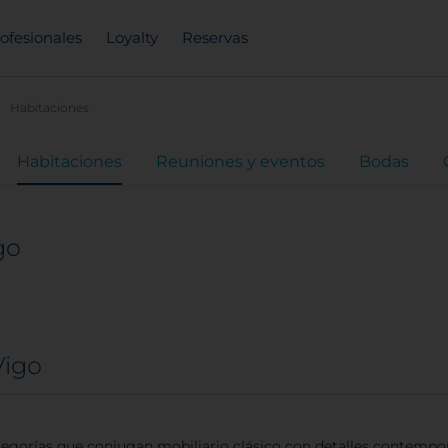
ofesionales
Loyalty
Reservas
Habitaciones
Habitaciones
Reuniones y eventos
Bodas
go
Vigo
categorías que conjugan mobiliario clásico con detalles conte