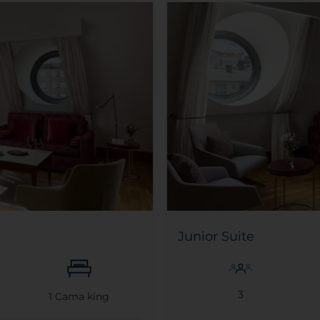
Junior Suite
3
1
Cama king