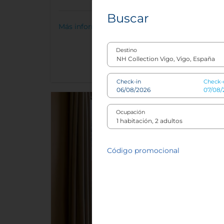
Buscar
Más información
Destino
Check-in
Check-
Ocupación
Código promocional