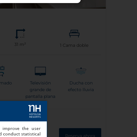
31 m²
1
Cama doble
rmado
Televisión
Ducha con
grande de
efecto lluvia
pantalla plana
, improve the user
 conduct statistical
Reserva ahora