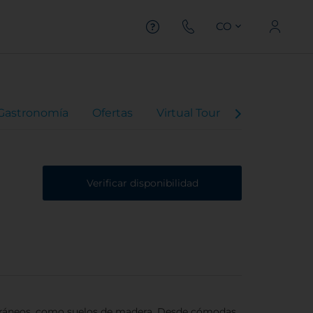
CO
Gastronomía
Ofertas
Virtual Tour
Valoraciones
Verificar disponibilidad
mporáneos, como suelos de madera. Desde cómodas