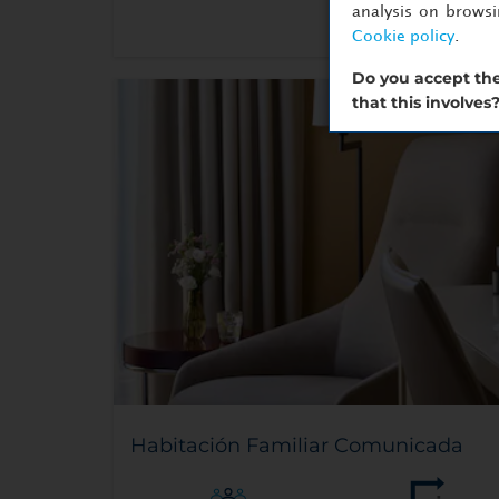
analysis on brows
Cookie policy
.
Do you accept the
that this involves
Habitación Familiar Comunicada