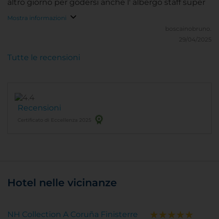
altro giorno per godersi anche l' albergo staff super
Mostra informazioni
boscainobruno.
29/04/2025
Tutte le recensioni
Recensioni
Certificato di Eccellenza 2025
Hotel nelle vicinanze
NH Collection A Coruña Finisterre