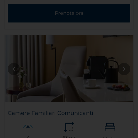
Prenota ora
Camere Familiari Comunicanti
4
63 m²