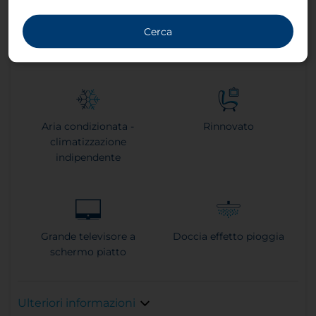
4
31 m²
1
Letto
Cerca
matrimoniale
Aria condizionata -
Rinnovato
climatizzazione
indipendente
Grande televisore a
Doccia effetto pioggia
schermo piatto
Ulteriori informazioni