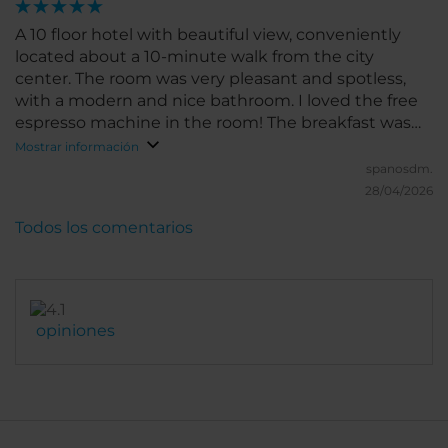
A 10 floor hotel with beautiful view, conveniently
located about a 10-minute walk from the city
center. The room was very pleasant and spotless,
with a modern and nice bathroom. I loved the free
espresso machine in the room! The breakfast was
absolutely fantastic. It’s a bit on the pricier side, but
Mostrar información
overall a very good experience.
spanosdm.
28/04/2026
Todos los comentarios
opiniones