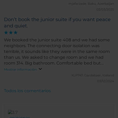
changed. It was my the 2nd staff within a month
mjafarzade.
Baku, Azerbaijan
03/03/2025
Don’t book the junior suite if you want peace
and quiet.
We booked the junior suite 408 and we had some
neighbors. The connecting door isolation was
terrible, it sounds like they were in the same room
than us. We asked to change room and we had
room 314. Big bathroom. Comfortable bed but
terrible air conditioning system. Which was in fact
Mostrar información
none. Plus you cannot open the window. It was very
XLP747.
Gardabaer, Iceland
hot in the room and was sleeping on and off.
03/12/2024
Todos los comentarios
opiniones