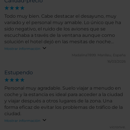
Calidad-precio
Todo muy bien. Cabe destacar el desayuno, muy
variado y el personal muy amable. Lo único que ha
sido negativo, el ruido de los aviones que se
escuchaba a través de la ventana aunque como
solución el hotel dejó en las mesitas de noche
tapones para lis oídos. En general, nos gustó mucho
Mostrar información
el hotel y la habitación. Lo mejor, que a 5 minutos
Madalina7899.
Manlleu, España
tenías paradas de transporte público.
16/03/2026
Estupendo
Personal muy agradable. Suelo viajar a menudo en
coche y la estancia es ideal para acceder a la ciudad
y viajar después a otros lugares de la zona. Una
forma eficaz de evitar los problemas de tráfico de la
ciudad.
Mostrar información
vicronve.