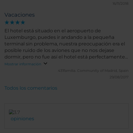
16/11/2018
Vacaciones
El hotel está situado en el aeropuerto de
Luxemburgo, puedes ir andando a la pequeña
terminal sin problema, nuestra preocupación era el
posible ruido de los aviones que no nos dejase
dormir, pero no fue así el hotel está perfectamente
aislado acústicamente, el desayuno es bueno a la
Mostrar información
altura de un cuatro estrellas, el inconveniente es
431familia.
Community of Madrid, Spain
que no está en la propia ciudad de Luxemburgo,
29/08/2017
pero para nosotros no fue problema ya que la
Todos los comentarios
ciudad no ofrece mucho mas que una visita rápida.
opiniones