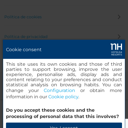
Política de cookies
Política de privacidad
Cookie consent
Canal de denuncias
This site uses its own cookies and those of third
parties to support browsing, improve the user
experience, personalise ads, display ads and
content relating to your preferences and conduct
statistical analysis on browsing habits. You can
change your
Configuration
or obtain more
information in our
Cookie policy
.
NH Luxembourg Airport
Do you accept these cookies and the
© 2000-2026 MINOR HOTELS EUROPE & AMERICAS Santa Engracia,
processing of personal data that this involves?
120. 28003 Madrid, España
Verificar disponibilidad