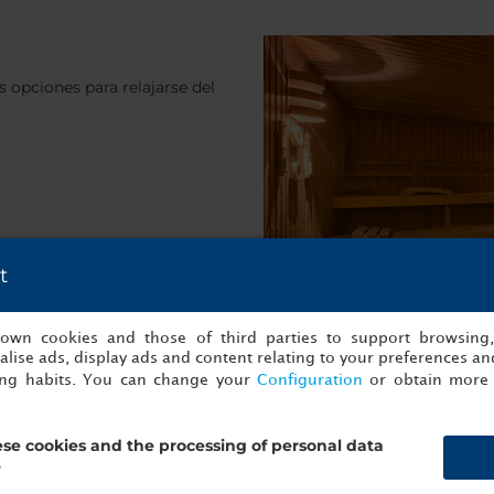
s opciones para relajarse del
t
 clientes
s own cookies and those of third parties to support browsing
lise ads, display ads and content relating to your preferences and
ing habits. You can change your
Configuration
or obtain more 
ecomiendan:
se cookies and the processing of personal data
?