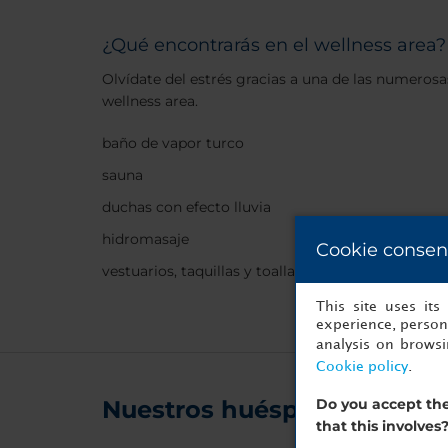
¿Qué encontrarás en el wellness area?
Olvídate del estrés gracias a una de las numerosa
wellness area.
baño de vapor turco
sauna
duchas con efecto lluvia
hidromasaje
Cookie consen
vestuarios, taquillas y toallas disponibles para los
This site uses it
experience, persona
analysis on brows
Cookie policy
.
Nuestros huéspedes nos r
Do you accept the
that this involves