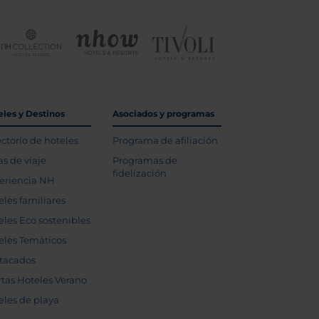
eles y Destinos
Asociados y programas
ectorio de hoteles
Programa de afiliación
as de viaje
Programas de
fidelización
eriencia NH
eles familiares
eles Eco sostenibles
eles Temáticos
tacados
rtas Hoteles Verano
eles de playa