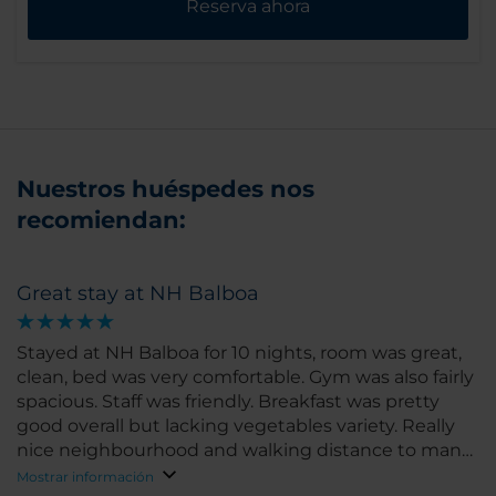
Reserva ahora
Nuestros huéspedes nos
recomiendan:
Great stay at NH Balboa
Stayed at NH Balboa for 10 nights, room was great,
clean, bed was very comfortable. Gym was also fairly
spacious. Staff was friendly. Breakfast was pretty
good overall but lacking vegetables variety. Really
nice neighbourhood and walking distance to many
restaurants/ shops. Would definitely recommend!
Mostrar información