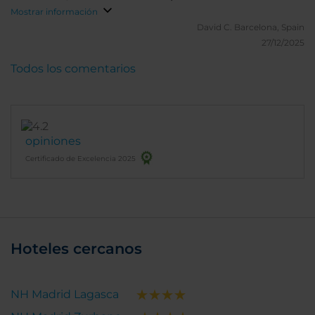
expectations. I would gladly return and highly
Mostrar información
recommend it to both business and leisure
David C.
Barcelona, Spain
travelers.
27/12/2025
Todos los comentarios
opiniones
Certificado de Excelencia 2025
Hoteles cercanos
NH Madrid Lagasca