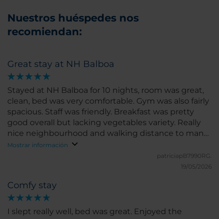
Nuestros huéspedes nos
recomiendan:
Great stay at NH Balboa
Stayed at NH Balboa for 10 nights, room was great,
clean, bed was very comfortable. Gym was also fairly
spacious. Staff was friendly. Breakfast was pretty
good overall but lacking vegetables variety. Really
nice neighbourhood and walking distance to many
restaurants/ shops. Would definitely recommend!
Mostrar información
patriciapB7990RG.
19/05/2026
Comfy stay
I slept really well, bed was great. Enjoyed the