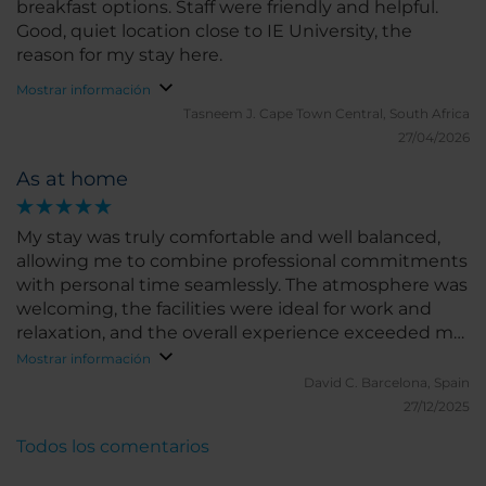
breakfast options. Staff were friendly and helpful.
Good, quiet location close to IE University, the
reason for my stay here.
Mostrar información
Tasneem J.
Cape Town Central, South Africa
27/04/2026
As at home
My stay was truly comfortable and well balanced,
allowing me to combine professional commitments
with personal time seamlessly. The atmosphere was
welcoming, the facilities were ideal for work and
relaxation, and the overall experience exceeded my
expectations. I would gladly return and highly
Mostrar información
recommend it to both business and leisure
David C.
Barcelona, Spain
travelers.
27/12/2025
Todos los comentarios