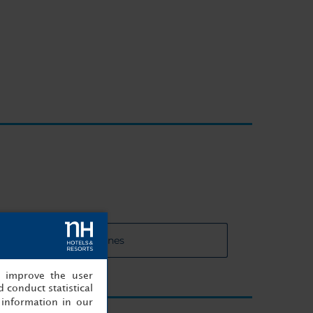
 de las salas de reuniones
, improve the user
 conduct statistical
information in our