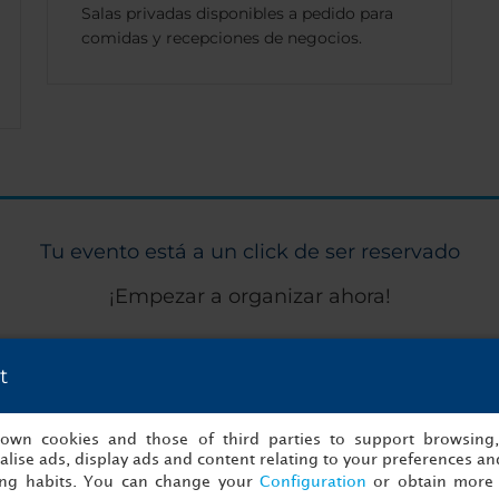
Salas privadas disponibles a pedido para
comidas y recepciones de negocios.
Tu evento está a un click de ser reservado
¡Empezar a organizar ahora!
t
to
Detalles
s own cookies and those of third parties to support browsing
lise ads, display ads and content relating to your preferences and
ing habits. You can change your
Configuration
or obtain more 