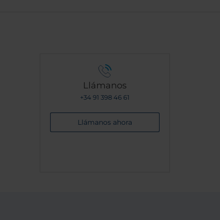
a
ill be
me we
Llámanos
+34 91 398 46 61
Llámanos ahora