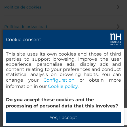
Política de cookies
Política de privacidad
Cookie consent
Canal de denuncias
This site uses its own cookies and those of third
parties to support browsing, improve the user
experience, personalise ads, display ads and
content relating to your preferences and conduct
statistical analysis on browsing habits. You can
change your
Configuration
or obtain more
information in our
Cookie policy
.
NH Puebla Centro Histórico
Do you accept these cookies and the
© 2000-2026 MINOR HOTELS EUROPE & AMERICAS Santa Engracia,
processing of personal data that this involves?
120. 28003 Madrid, España
Verificar disponibilidad
Yes, I accept