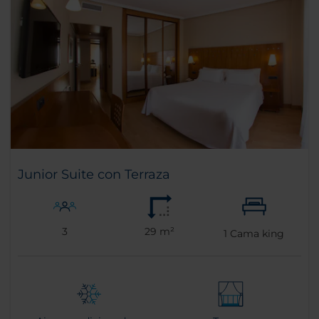
Junior Suite con Terraza
3
29 m²
1
Cama king