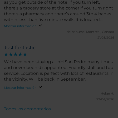
as you get outside of the hotel if you turn left,
there’s a grocery store at the corner if you turn right
there’s a pharmacy and there’s around 3to 4 banks
within less than five minute walk. It is located
within five or less minute walk of a strip of long
Mostrar información
restaurants. All the restaurants I went to were good
delisanurse.
Montreal, Canada
and tasty. There’s breakfast options dinner options
21/05/2026
dessert options, bars. This hotel is within 15 minutes
Just fantastic
walking to the beach. You’re right in the centre of
everything. Anything you need is within footsteps
walk from the hotel. Rooms are big and spacious.
We have been staying at nH San Pedro many times
Comfortable bed and clean. Clean bathroom and
and never been disappointed. Friendly staff and top
big shower. I truly enjoyed my stay here and will
service. Location is perfect with lots of restaurants in
definitely be back.
the vicinity. Will be back in September.
Mostrar información
Helge H.
22/04/2026
Todos los comentarios